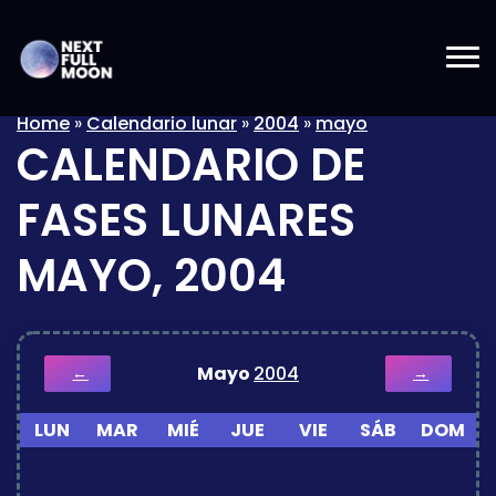
Home
»
Calendario lunar
»
2004
»
mayo
CALENDARIO DE
FASES LUNARES
MAYO, 2004
Mayo
2004
←
→
LUN
MAR
MIÉ
JUE
VIE
SÁB
DOM