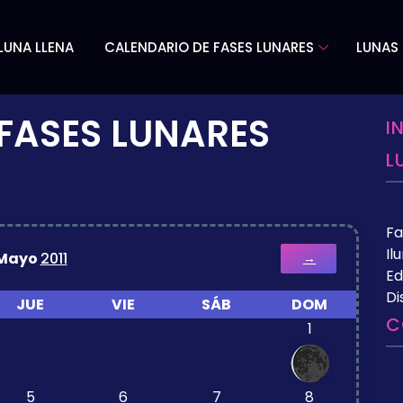
LUNA LLENA
CALENDARIO DE FASES LUNARES
LUNAS 
FASES LUNARES
I
L
Fa
Il
Mayo
2011
→
Ed
Di
JUE
VIE
SÁB
DOM
C
1
5
6
7
8