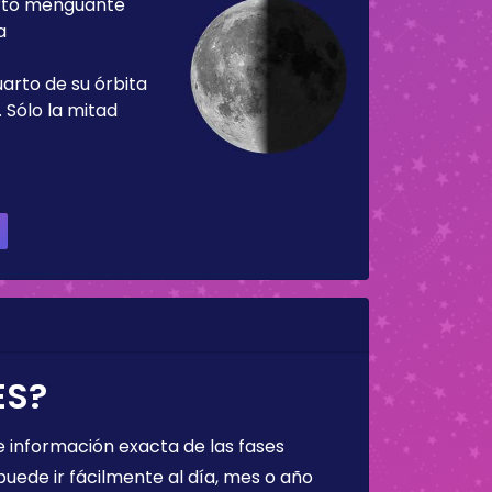
rto menguante
a
uarto de su órbita
 Sólo la mitad
ES?
 información exacta de las fases
puede ir fácilmente al día, mes o año