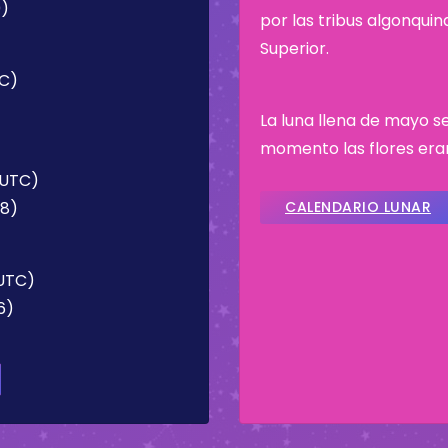
0)
por las tribus algonqui
Superior.
TC)
La luna llena de mayo se
momento las flores era
(UTC)
48)
CALENDARIO LUNAR
(UTC)
6)