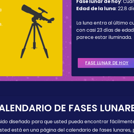
Fase lunar de hoy
:
Cua
Edad de la luna
:
22.8 dí
a
La luna entra al último c
e.
con casi 23 días de edad.
parece estar iluminada.
FASE LUNAR DE HOY
ALENDARIO DE FASES LUNAR
 sido diseñado para que usted pueda encontrar fácilmente
sted está en una página del calendario de fases lunares, 