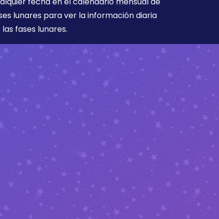
alquier fecha en el calendario mensual de
ses lunares para ver la información diaria
 las fases lunares.