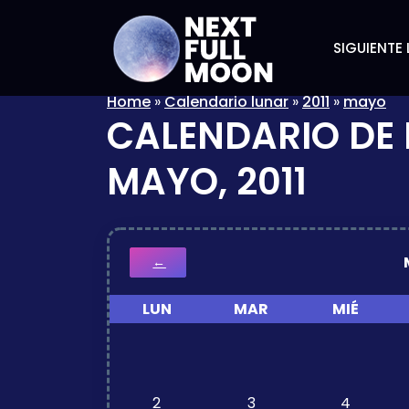
SIGUIENTE 
Home
»
Calendario lunar
»
2011
»
mayo
CALENDARIO DE 
MAYO, 2011
←
LUN
MAR
MIÉ
2
3
4