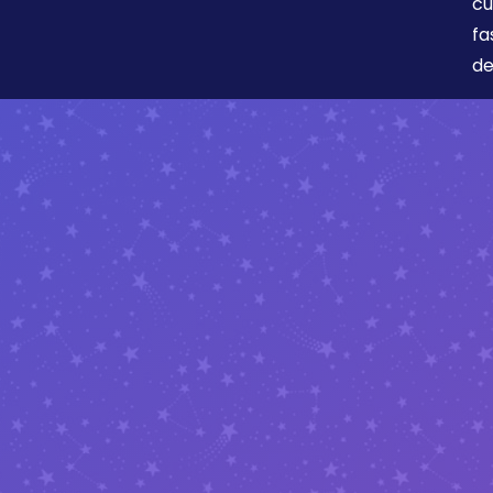
cu
fa
de