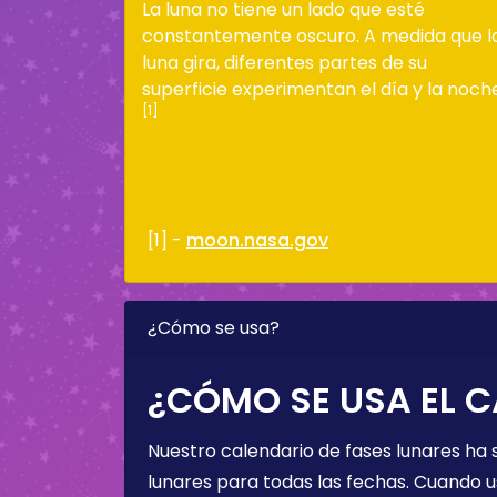
La luna no tiene un lado que esté
constantemente oscuro. A medida que l
luna gira, diferentes partes de su
superficie experimentan el día y la noch
[1]
[1] -
moon.nasa.gov
¿Cómo se usa?
¿CÓMO SE USA EL C
Nuestro calendario de fases lunares ha
lunares para todas las fechas. Cuando u