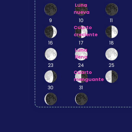
Luna
nueva
9
10
11
Cuarto
creciente
16
17
18
Luna
llena
23
24
25
Cuarto
menguante
30
31