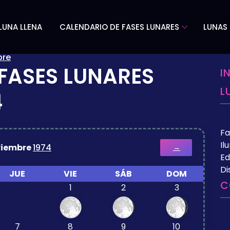
LUNA LLENA
CALENDARIO DE FASES LUNARES
LUNAS 
bre
FASES LUNARES
I
L
4
Fa
Il
iembre
1974
→
Ed
Di
JUE
VIE
SÁB
DOM
C
1
2
3
7
8
9
10