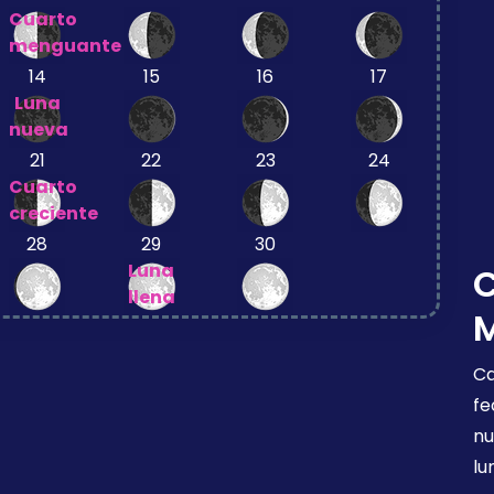
Cuarto
menguante
14
15
16
17
Luna
nueva
21
22
23
24
Cuarto
creciente
28
29
30
Luna
llena
Ca
fe
nu
lu