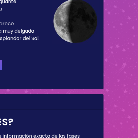
guante
a
parece
ja muy delgada
splandor del Sol.
ES?
 información exacta de las fases