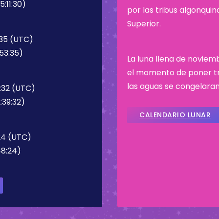
:11:30)
por las tribus algonqui
Superior.
:35 (UTC)
53:35)
La luna llena de noviem
el momento de poner tr
las aguas se congelaran
9:32 (UTC)
:39:32)
CALENDARIO LUNAR
24 (UTC)
48:24)