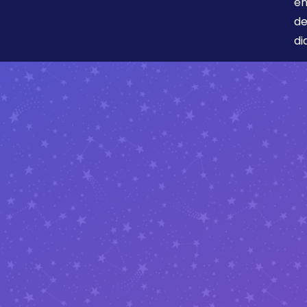
en
de
di