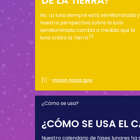
DE LA TIERRA?
No. La luna siempre está semiiluminada y
nuestra perspectiva sobre la luna
semiiluminada cambia a medida que la
[1]
luna orbita la Tierra.
[1] -
moon.nasa.gov
¿Cómo se usa?
¿CÓMO SE USA EL C
Nuestro calendario de fases lunares ha