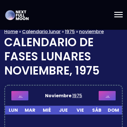
Home
»
Calendario lunar
»
1975
»
noviembre
CALENDARIO DE
FASES LUNARES
NOVIEMBRE, 1975
Noviembre
1975
←
→
LUN
MAR
MIÉ
JUE
VIE
SÁB
DOM