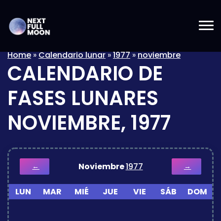
Home
»
Calendario lunar
»
1977
»
noviembre
CALENDARIO DE
FASES LUNARES
NOVIEMBRE, 1977
Noviembre
1977
←
→
LUN
MAR
MIÉ
JUE
VIE
SÁB
DOM