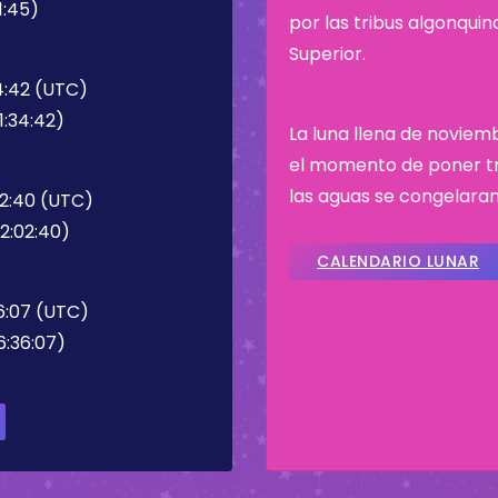
1:45)
por las tribus algonqui
Superior.
4:42 (UTC)
1:34:42)
La luna llena de noviem
el momento de poner tr
las aguas se congelaran
02:40 (UTC)
2:02:40)
CALENDARIO LUNAR
6:07 (UTC)
6:36:07)