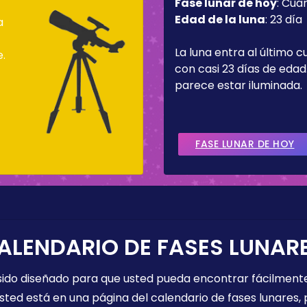
Fase lunar de hoy
:
Cua
Edad de la luna
:
23 día
a
La luna entra al último c
e.
con casi 23 días de edad.
parece estar iluminada.
FASE LUNAR DE HOY
ALENDARIO DE FASES LUNAR
 sido diseñado para que usted pueda encontrar fácilmente
sted está en una página del calendario de fases lunares, 