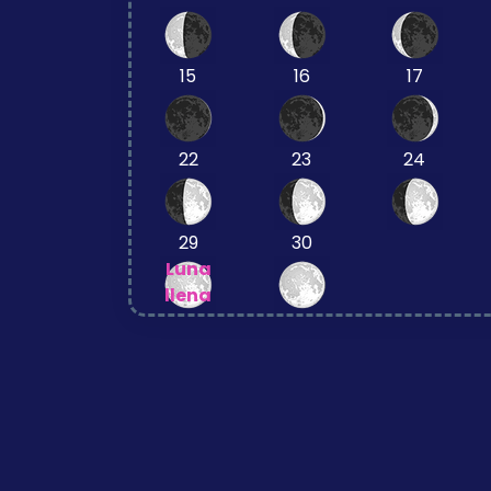
15
16
17
22
23
24
29
30
Luna
llena