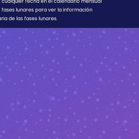
 cualquier fecha en el calendario mensual
 fases lunares para ver la información
aria de las fases lunares.