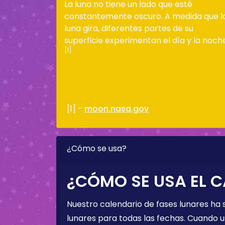
La luna no tiene un lado que esté
constantemente oscuro. A medida que l
luna gira, diferentes partes de su
superficie experimentan el día y la noch
[1]
[1] -
moon.nasa.gov
¿Cómo se usa?
¿CÓMO SE USA EL C
Nuestro calendario de fases lunares ha
lunares para todas las fechas. Cuando u