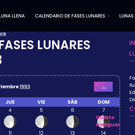
LUNA LLENA
CALENDARIO DE FASES LUNARES
LUNAS 
bre
FASES LUNARES
I
L
3
Fa
Il
viembre
1993
→
Ed
Di
JUE
VIE
SÁB
DOM
C
4
5
6
7
Cuarto
menguante
11
12
13
14