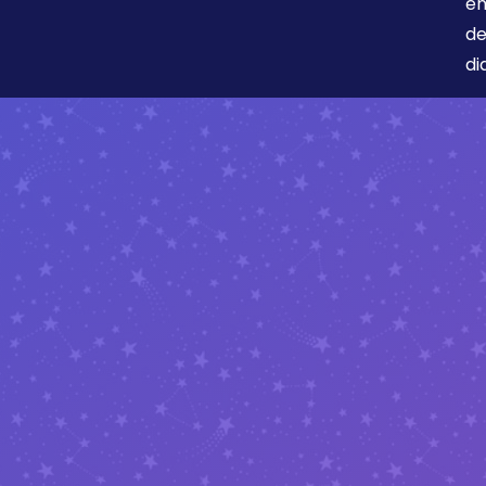
en
de
di