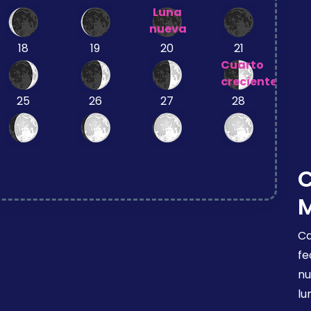
Luna
nueva
18
19
20
21
Cuarto
creciente
25
26
27
28
Ca
fe
nu
lu