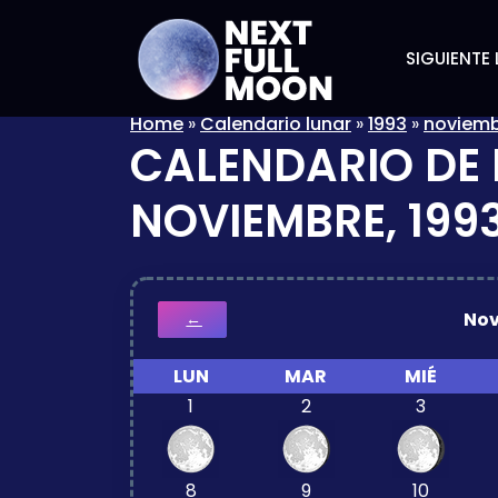
SIGUIENTE 
Home
»
Calendario lunar
»
1993
»
noviem
CALENDARIO DE 
NOVIEMBRE, 199
No
←
LUN
MAR
MIÉ
1
2
3
8
9
10