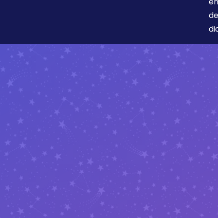
en
de
di