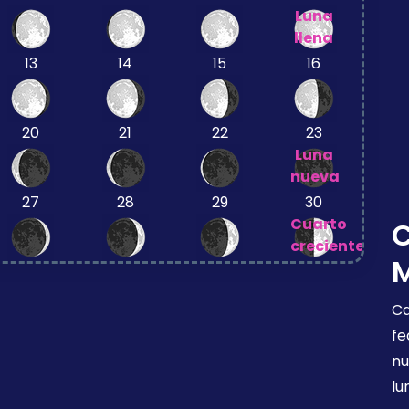
Luna
llena
13
14
15
16
20
21
22
23
Luna
nueva
27
28
29
30
Cuarto
creciente
Ca
fe
nu
lu