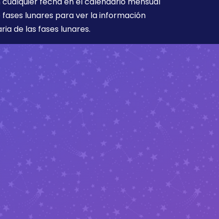
 cualquier fecha en el calendario mensual
 fases lunares para ver la información
aria de las fases lunares.