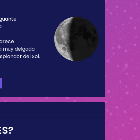
guante
a
parece
ja muy delgada
splandor del Sol.
ES?