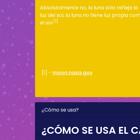
Absolutamente no, la luna sólo refleja la
luz del sol, la luna no tiene luz propia co
[1]
el sol.
[1] -
moon.nasa.gov
¿Cómo se usa?
¿CÓMO SE USA EL C