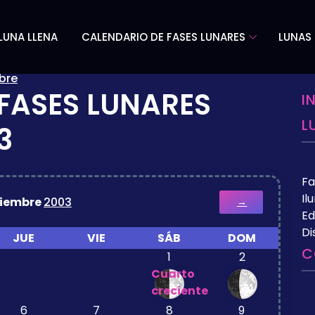
LUNA LLENA
CALENDARIO DE FASES LUNARES
LUNAS 
bre
FASES LUNARES
I
L
3
Fa
Il
iembre
2003
→
Ed
Di
JUE
VIE
SÁB
DOM
C
1
2
Cuarto
creciente
6
7
8
9