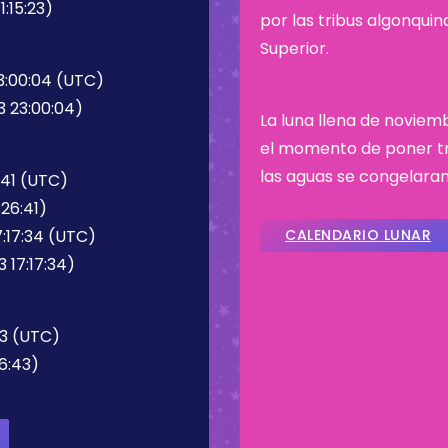
:15:23)
por las tribus algonqui
Superior.
3:00:04 (UTC)
3 23:00:04)
La luna llena de noviem
el momento de poner tr
las aguas se congelaran
:41 (UTC)
26:41)
:17:34 (UTC)
CALENDARIO LUNAR
 17:17:34)
:
43 (UTC)
6:43)