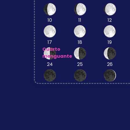
10
11
12
17
18
19
Cuarto
menguante
24
25
26