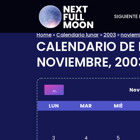
SIGUIENTE 
Home
»
Calendario lunar
»
2003
»
noviem
CALENDARIO DE 
NOVIEMBRE, 200
Nov
←
LUN
MAR
MIÉ
3
4
5