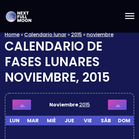
Home
»
Calendario lunar
»
2015
»
noviembre
CALENDARIO DE
FASES LUNARES
NOVIEMBRE, 2015
Noviembre
2015
←
→
LUN
MAR
MIÉ
JUE
VIE
SÁB
DOM