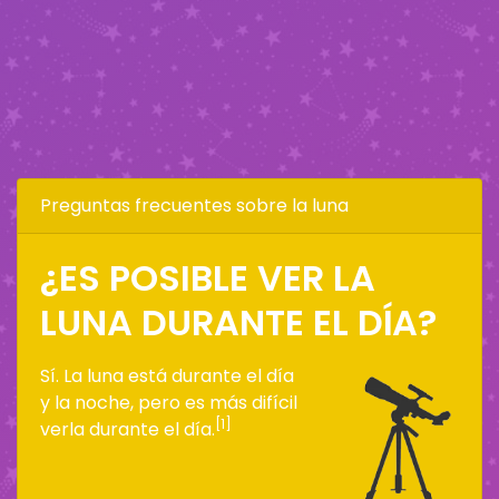
Preguntas frecuentes sobre la luna
¿ES POSIBLE VER LA
LUNA DURANTE EL DÍA?
Sí. La luna está durante el día
y la noche, pero es más difícil
[1]
verla durante el día.