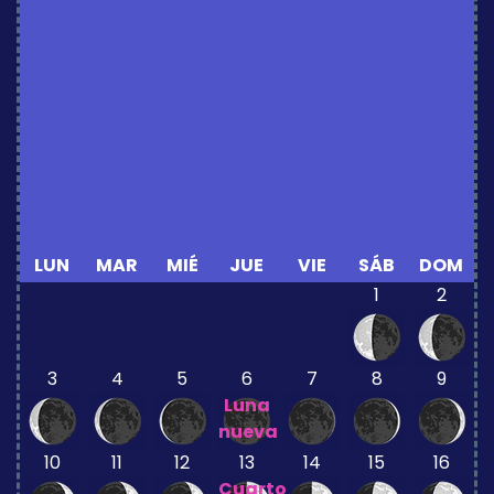
LUN
MAR
MIÉ
JUE
VIE
SÁB
DOM
1
2
3
4
5
6
7
8
9
Luna
nueva
10
11
12
13
14
15
16
Cuarto