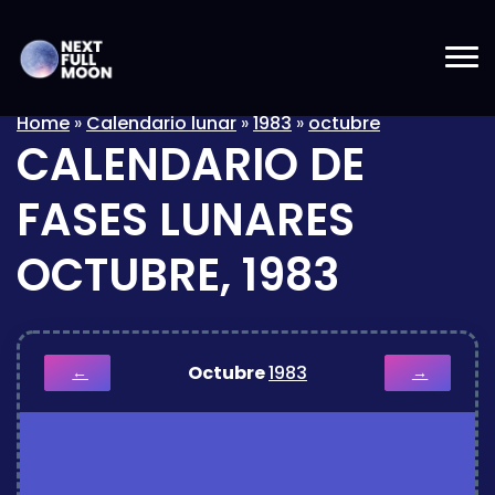
Home
»
Calendario lunar
»
1983
»
octubre
CALENDARIO DE
FASES LUNARES
OCTUBRE, 1983
Octubre
1983
←
→