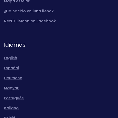
Mapa estelar
¿Ha nacido en luna llena?
NextFullMoon on Facebook
Idiomas
English
Español
Deutsche
Magyar
Português
Italiano
Polski