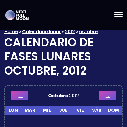
Home
»
Calendario lunar
»
2012
»
octubre
CALENDARIO DE
FASES LUNARES
OCTUBRE, 2012
Octubre
2012
←
→
LUN
MAR
MIÉ
JUE
VIE
SÁB
DOM