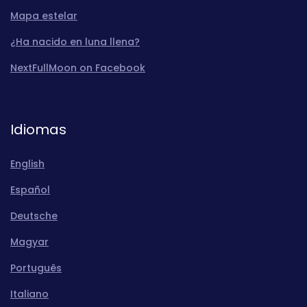
Mapa estelar
¿Ha nacido en luna llena?
NextFullMoon on Facebook
Idiomas
English
Español
Deutsche
Magyar
Português
Italiano