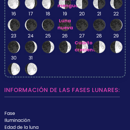
menguante
16
17
18
19
20
21
22
Luna
nueva
23
24
25
26
27
28
29
Cuarto
creciente
30
31
INFORMACIÓN DE LAS FASES LUNARES:
Fase
Iluminación
Edad de la luna