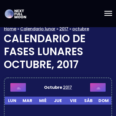
Home
»
Calendario lunar
»
2017
»
octubre
CALENDARIO DE
FASES LUNARES
OCTUBRE, 2017
Octubre
2017
←
→
LUN
MAR
MIÉ
JUE
VIE
SÁB
DOM