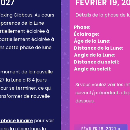
2027
FÉVRIER 19, 2
axing Gibbous
. Au cours
Détails de la phase de 
pparence de la Lune
Phase:
rtiellement éclairée à
Éclairage:
partiellement éclairée à
Âge de la Lune:
ans cette phase de lune
Distance de la Lune:
Angle de la Lune:
Distance du soleil:
Angle du soleil:
 moment de la nouvelle
027
la Lune a
13.4 jours
Si vous voulez voir les 
pour se terminer, ce qui
suivant/précédent, cliq
ransformer de nouvelle
dessous.
a phase lunaire
pour voir
ris la pleine lune, la
FÉVRIER 18, 2027 «