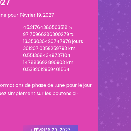
027
lune pour
Février 19, 2027
45.21764386563518 %
97.75966286300279 %
13.353036420747978 jours
361207.0359259793 km
0.5513684349737104
147883692.896903 km
0.5392612959401564
informations de phase de Lune pour le jour
uez simplement sur les boutons ci-
» FÉVRIER 20, 2027