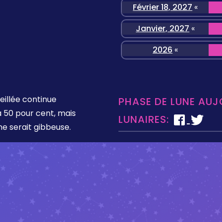
Février 18, 2027
«
Janvier, 2027
«
2026
«
eillée continue
PHASE DE LUNE AUJ
à 50 pour cent, mais
LUNAIRES:
une serait gibbeuse.