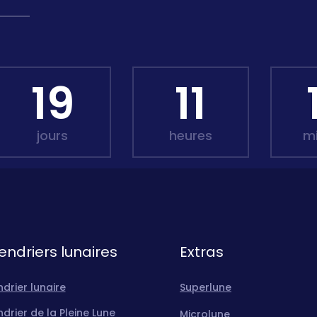
19
11
jours
heures
m
endriers lunaires
Extras
drier lunaire
Superlune
drier de la Pleine Lune
Microlune