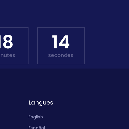
18
12
inutes
secondes
Langues
English
Español