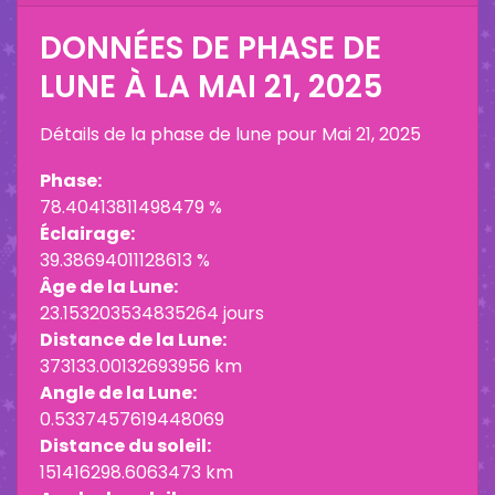
DONNÉES DE PHASE DE
LUNE À LA
MAI 21, 2025
Détails de la phase de lune pour
Mai 21, 2025
Phase:
78.40413811498479 %
Éclairage:
39.38694011128613 %
Âge de la Lune:
23.153203534835264 jours
Distance de la Lune:
373133.00132693956 km
Angle de la Lune:
0.5337457619448069
Distance du soleil:
151416298.6063473 km