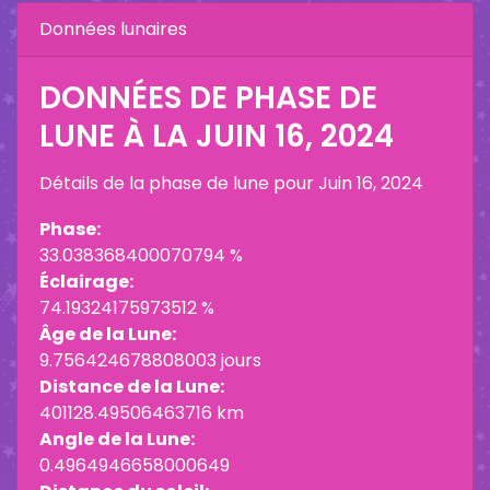
Données lunaires
DONNÉES DE PHASE DE
LUNE À LA
JUIN 16, 2024
Détails de la phase de lune pour
Juin 16, 2024
Phase:
33.038368400070794 %
Éclairage:
74.19324175973512 %
Âge de la Lune:
9.756424678808003 jours
Distance de la Lune:
401128.49506463716 km
Angle de la Lune:
0.4964946658000649