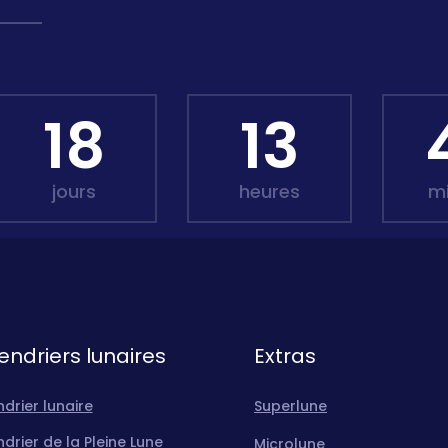
18
13
jours
heures
m
endriers lunaires
Extras
drier lunaire
Superlune
drier de la Pleine Lune
Microlune