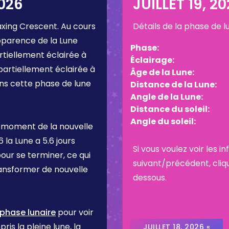
2026
JUILLET 19, 2
xing Crescent
. Au cours
Détails de la phase de 
pparence de la Lune
Phase:
rtiellement éclairée à
Éclairage:
partiellement éclairée à
Âge de la Lune:
ans cette phase de lune
Distance de la Lune:
Angle de la Lune:
Distance du soleil:
Angle du soleil:
 moment de la nouvelle
26
la Lune a
5.6 jours
Si vous voulez voir les 
pour se terminer, ce qui
suivant/précédent, cliq
ransformer de nouvelle
dessous.
 phase lunaire
pour voir
ris la pleine lune, la
JUILLET 18, 2026 «