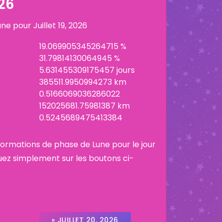
026
lune pour
Juillet 19, 2026
19.069905345264715 %
31.79814130064945 %
5.631455309175457 jours
385511.9950994273 km
0.5166069036286022
152025681.75981387 km
0.5245689475413384
informations de phase de Lune pour le jour
uez simplement sur les boutons ci-
» JUILLET 20, 2026