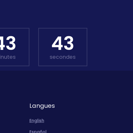
43
42
inutes
secondes
Langues
English
Español