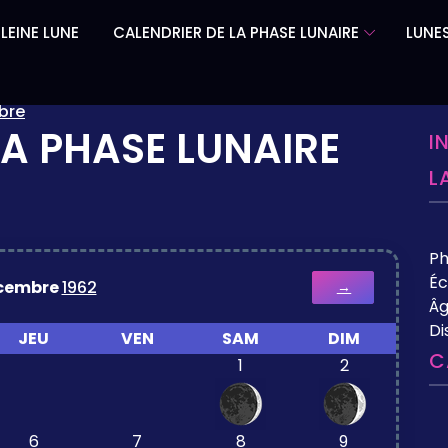
LEINE LUNE
CALENDRIER DE LA PHASE LUNAIRE
LUNES
bre
LA PHASE LUNAIRE
I
L
P
Éc
cembre
1962
→
Âg
Di
JEU
VEN
SAM
DIM
C
1
2
6
7
8
9