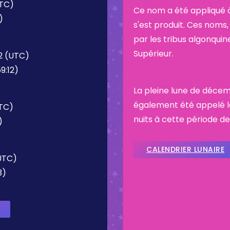
UTC)
Ce nom a été appliqué à
)
s'est produit. Ces noms, 
par les tribus algonquin
Supérieur.
2 (UTC)
9:12)
La pleine lune de décembr
également été appelé la
UTC)
nuits à cette période de
)
CALENDRIER LUNAIRE
UTC)
3)