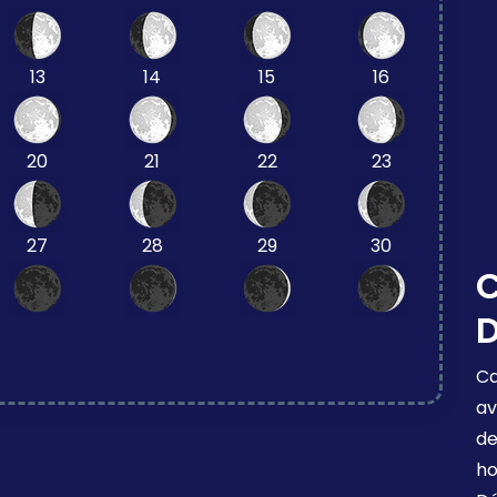
13
14
15
16
20
21
22
23
27
28
29
30
C
D
Ca
av
de
ho