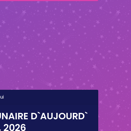
ui
UNAIRE D`AUJOURD`
, 2026