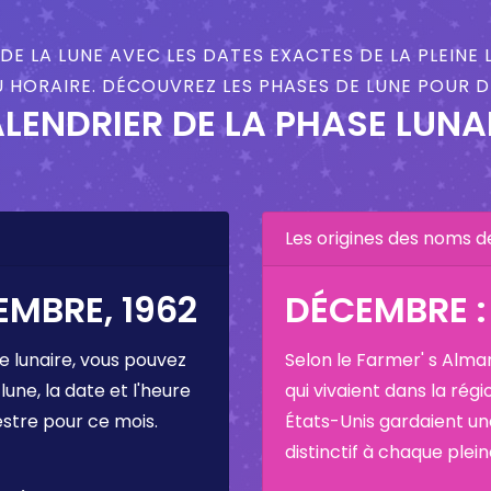
DE LA LUNE AVEC LES DATES EXACTES DE LA PLEINE 
 HORAIRE. DÉCOUVREZ LES PHASES DE LUNE POUR D
LENDRIER DE LA PHASE LUNA
Les origines des noms d
EMBRE, 1962
DÉCEMBRE :
e lunaire, vous pouvez
Selon le Farmer' s Alma
 lune, la date et l'heure
qui vivaient dans la régi
estre pour ce mois.
États-Unis gardaient u
distinctif à chaque plei