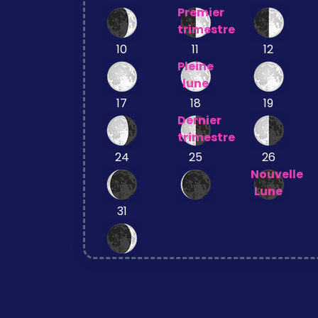
Premier
trimestre
10
11
12
Pleine
lune
17
18
19
Dernier
trimestre
24
25
26
Nouvelle
Lune
31