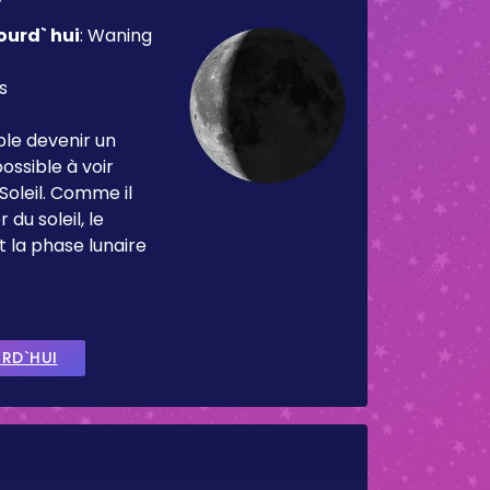
ourd` hui
:
Waning
s
ble devenir un
ossible à voir
Soleil. Comme il
 du soleil, le
t la phase lunaire
URD`HUI