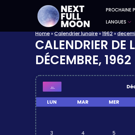
PROCHAINE P
LANGUES
Home
»
Calendrier lunaire
»
1962
»
decem
CALENDRIER DE 
DÉCEMBRE, 1962
Dé
←
LUN
MAR
MER
3
4
5