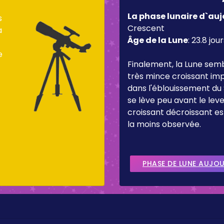
La phase lunaire d`auj
s
Crescent
a
Âge de la Lune
:
23.8 jour
e
Finalement, la Lune sem
très mince croissant imp
dans l'éblouissement du 
se lève peu avant le lever
croissant décroissant es
la moins observée.
PHASE DE LUNE AUJO