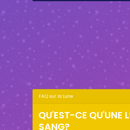
FAQ sur la Lune
QU'EST-CE QU'UNE 
SANG?