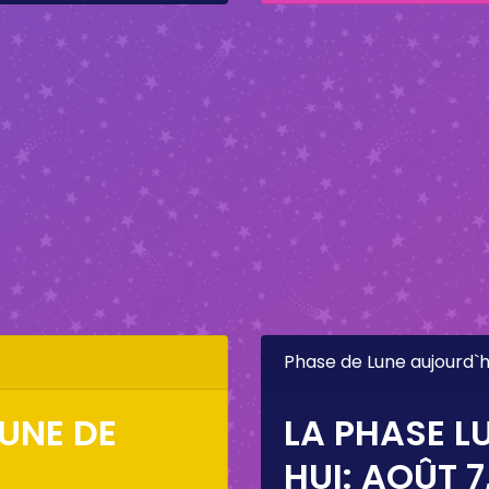
Phase de Lune aujourd`h
LUNE DE
LA PHASE L
HUI:
AOÛT 7