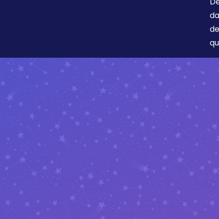
Dé
da
de
qu