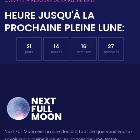
COMPTE À REBOURS DE LA PLEINE LUNE
HEURE JUSQU'À LA
PROCHAINE PLEINE LUNE:
21
14
16
26
jours
heures
minutes
secondes
Next Full Moon est un site dédié à tout ce que vous vouliez
savoir sur la pleine lune et les phases de lune. Notre