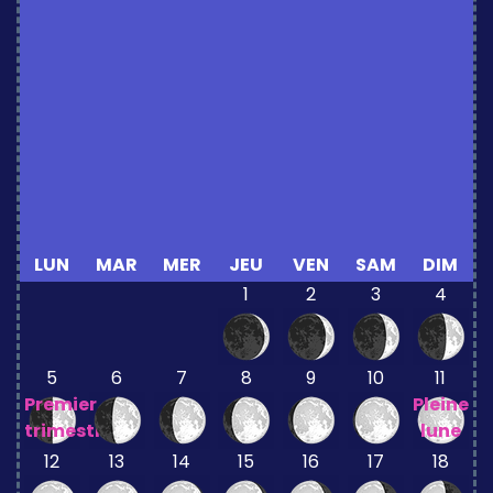
LUN
MAR
MER
JEU
VEN
SAM
DIM
1
2
3
4
5
6
7
8
9
10
11
Premier
Pleine
trimestre
lune
12
13
14
15
16
17
18