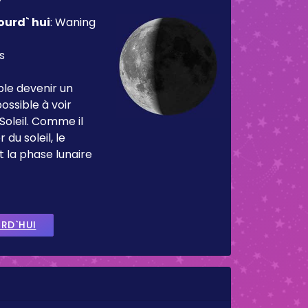
ourd` hui
:
Waning
s
ble devenir un
ossible à voir
Soleil. Comme il
 du soleil, le
t la phase lunaire
URD`HUI