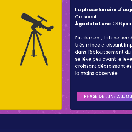
La phase lunaire d`auj
Crescent
Âge de la Lune
:
23.6 jour
Finalement, la Lune sem
très mince croissant imp
dans l'éblouissement du 
se lève peu avant le lever
croissant décroissant es
la moins observée.
PHASE DE LUNE AUJO