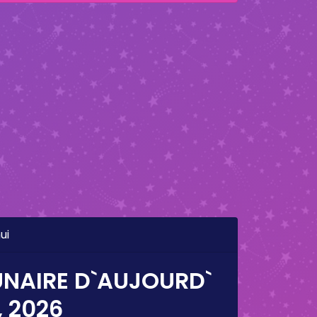
ui
UNAIRE D`AUJOURD`
, 2026