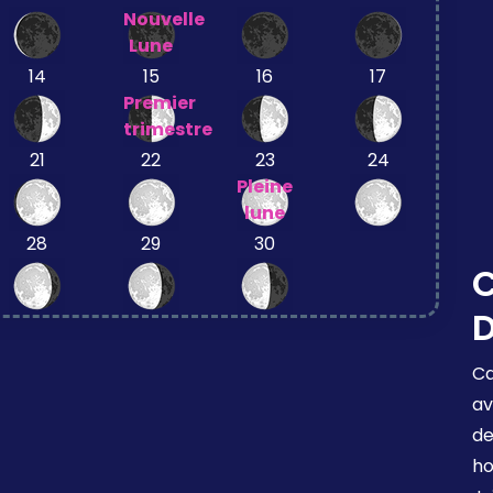
Nouvelle
Lune
14
15
16
17
Premier
trimestre
21
22
23
24
Pleine
lune
28
29
30
C
D
Ca
av
de
ho