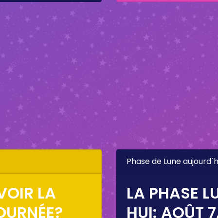
Phase de Lune aujourd`h
VOIR LA
LA PHASE L
OURNÉE?
HUI:
AOÛT 7