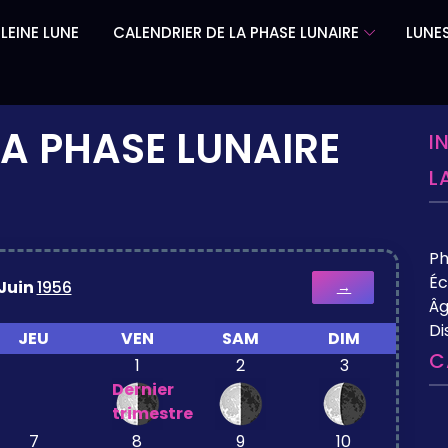
LEINE LUNE
CALENDRIER DE LA PHASE LUNAIRE
LUNES
LA PHASE LUNAIRE
I
L
P
Éc
Juin
1956
→
Âg
Di
JEU
VEN
SAM
DIM
C
1
2
3
Dernier
trimestre
7
8
9
10