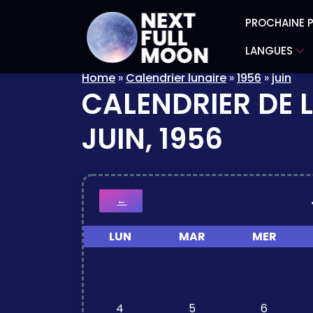
PROCHAINE P
LANGUES
Home
»
Calendrier lunaire
»
1956
»
juin
CALENDRIER DE 
JUIN, 1956
←
LUN
MAR
MER
4
5
6