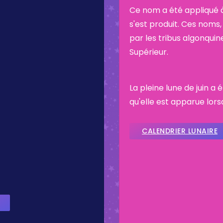
Ce nom a été appliqué à
s'est produit. Ces noms, 
par les tribus algonquin
Supérieur.
La pleine lune de juin a
qu'elle est apparue lorsq
CALENDRIER LUNAIRE