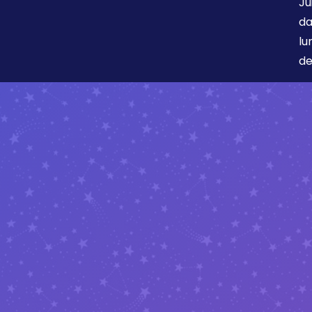
Ju
da
lu
de