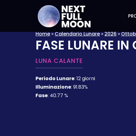
PRO
Home
»
Calendario Lunare
»
2026
»
Ottob
FASE LUNARE IN
LUNA CALANTE
Periodo Lunare
:
12 giorni
Illuminazione
:
91.83%
Fase
:
40.77 %