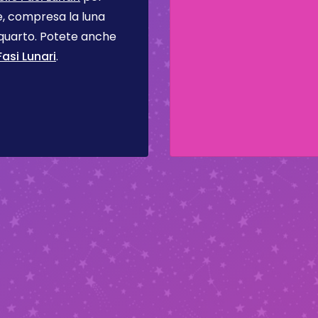
se, compresa la luna
 quarto. Potete anche
asi Lunari
.