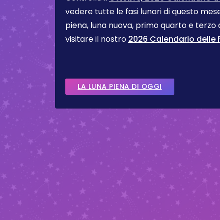
vedere tutte le fasi lunari di questo me
piena, luna nuova, primo quarto e terzo
visitare il nostro
2026 Calendario delle F
LA LUNA PIENA DI OGGI