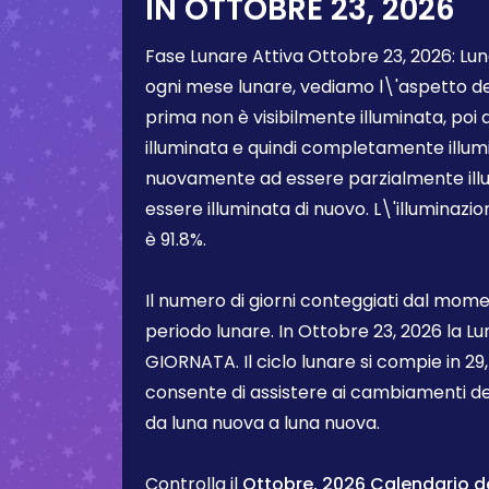
IN
OTTOBRE 23, 2026
Fase Lunare Attiva
Ottobre 23, 2026
:
Lun
ogni mese lunare, vediamo l\'aspetto d
prima non è visibilmente illuminata, poi
illuminata e quindi completamente illum
nuovamente ad essere parzialmente illum
essere illuminata di nuovo. L\'illuminazi
è
91.8%
.
Il numero di giorni conteggiati dal momen
periodo lunare. In
Ottobre 23, 2026
la Lu
GIORNATA. Il ciclo lunare si compie in 29,5
consente di assistere ai cambiamenti de
da luna nuova a luna nuova.
Controlla il
Ottobre, 2026 Calendario del