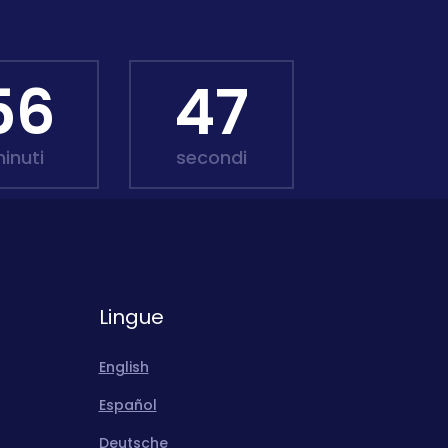
56
45
inuti
secondi
Lingue
English
Español
Deutsche