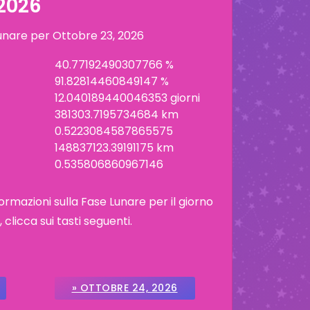
2026
lunare per
Ottobre 23, 2026
40.77192490307766 %
91.82814460849147 %
12.040189440046353 giorni
381303.7195734684 km
0.5223084587865575
148837123.39191175 km
0.535806860967146
ormazioni sulla Fase Lunare per il giorno
licca sui tasti seguenti.
» OTTOBRE 24, 2026