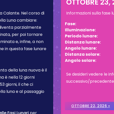
OTTOBRE 23, 
a Calante
. Nel corso di
Informazioni sulla fase 
ella Luna cambiare:
Fase:
 diventa parzialmente
Illuminazione:
inata, per poi tornare
Periodo lunare:
inata e, infine, a non
Distanza lunare:
Angolo lunare:
one in questa fase lunare
Distanza solare:
Angolo solare:
to della luna nuova è il
Se desideri vedere le inf
na è nella
12 giorni
successivo/precedente, c
3 giorni, il che ci
lla luna e al passaggio
OTTOBRE 22, 2026 «
le Fasi Lunari
per