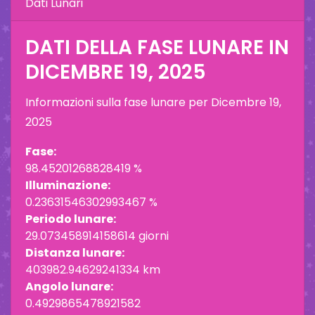
Dati Lunari
DATI DELLA FASE LUNARE IN
DICEMBRE 19, 2025
Informazioni sulla fase lunare per
Dicembre 19,
2025
Fase:
98.45201268828419 %
Illuminazione:
0.23631546302993467 %
Periodo lunare:
29.073458914158614 giorni
Distanza lunare:
403982.94629241334 km
Angolo lunare:
0.4929865478921582