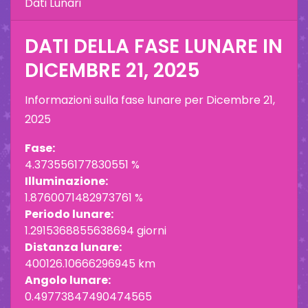
Dati Lunari
DATI DELLA FASE LUNARE IN
DICEMBRE 21, 2025
Informazioni sulla fase lunare per
Dicembre 21,
2025
Fase:
4.373556177830551 %
Illuminazione:
1.8760071482973761 %
Periodo lunare:
1.2915368855638694 giorni
Distanza lunare:
400126.10666296945 km
Angolo lunare:
0.49773847490474565