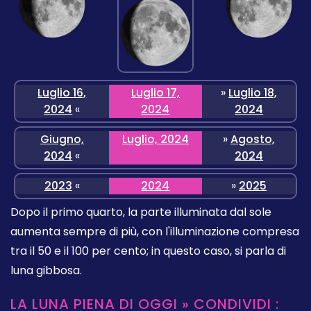
Luglio 16,
Luglio 17,
»
Luglio 18,
2024
«
2024
2024
Giugno,
Luglio, 2024
»
Agosto,
2024
«
2024
2023
«
2024
»
2025
Dopo il primo quarto, la parte illuminata dal sole
aumenta sempre di più, con l'illuminazione compresa
tra il 50 e il 100 per cento; in questo caso, si parla di
luna gibbosa.
LA LUNA PIENA DI OGGI » CONDIVIDI :