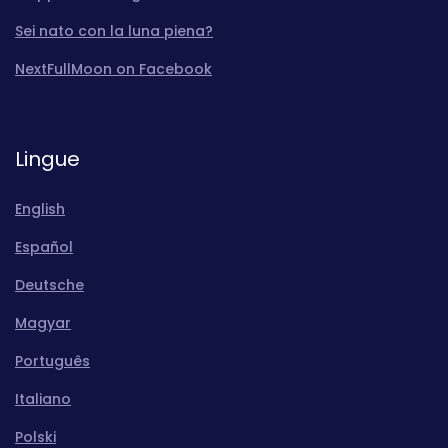
Sei nato con la luna piena?
NextFullMoon on Facebook
Lingue
English
Español
Deutsche
Magyar
Português
Italiano
Polski