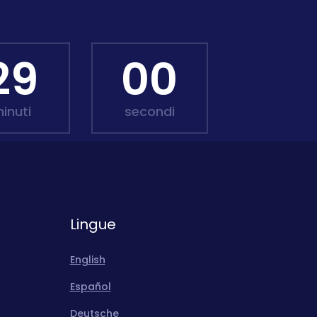
28
58
inuti
secondi
Lingue
English
Español
Deutsche