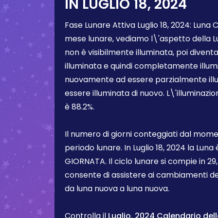
IN
LUGLIO 18, 2024
Fase Lunare Attiva
Luglio 18, 2024
:
Luna 
mese lunare, vediamo l\'aspetto della 
non è visibilmente illuminata, poi diven
illuminata e quindi completamente illum
nuovamente ad essere parzialmente illum
essere illuminata di nuovo. L\'illuminazi
è
88.2%
.
Il numero di giorni conteggiati dal momen
periodo lunare. In
Luglio 18, 2024
la Luna 
GIORNATA. Il ciclo lunare si compie in 29,5
consente di assistere ai cambiamenti de
da luna nuova a luna nuova.
Controlla il
Luglio, 2024 Calendario dell