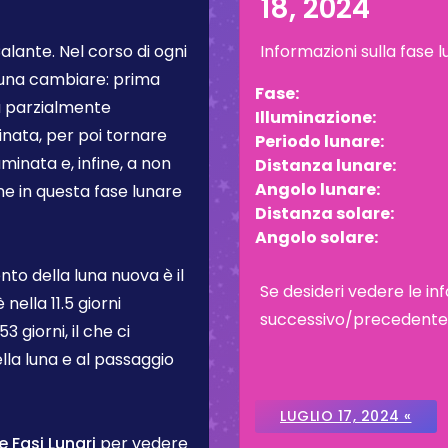
18, 2024
Calante
. Nel corso di ogni
Informazioni sulla fase 
Luna cambiare: prima
Fase:
ta parzialmente
Illuminazione:
inata, per poi tornare
Periodo lunare:
inata e, infine, a non
Distanza lunare:
Angolo lunare:
one in questa fase lunare
Distanza solare:
Angolo solare:
to della luna nuova è il
Se desideri vedere le inf
è nella
11.5 giorni
successivo/precedente, c
3 giorni, il che ci
lla luna e al passaggio
LUGLIO 17, 2024 «
e Fasi Lunari
per vedere