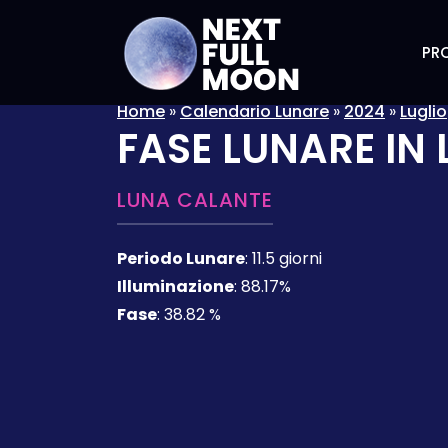
PRO
Home
»
Calendario Lunare
»
2024
»
Luglio
FASE LUNARE IN
LUNA CALANTE
Periodo Lunare
:
11.5 giorni
Illuminazione
:
88.17%
Fase
:
38.82 %