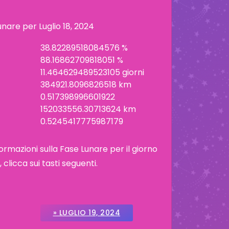
lunare per
Luglio 18, 2024
38.82289518084576 %
88.16862709818051 %
11.464629489523105 giorni
384921.8096826518 km
0.517398996601922
152033556.30713624 km
0.5245417775987179
ormazioni sulla Fase Lunare per il giorno
licca sui tasti seguenti.
» LUGLIO 19, 2024