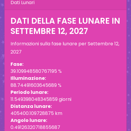
Dati Lunari
DATI DELLA FASE LUNARE IN
SETTEMBRE 12, 2027
Informazioni sulla fase lunare per
Settembre 12,
2027
Fase:
39.109948580767195 %
Illuminazione:
88.74491603645689 %
Periodo lunare:
11.549398048345859 giorni
Distanza lunare:
405400.109728875 km
Angolo lunare:
0.49126320718855687