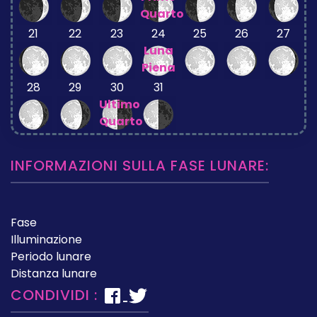
Quarto
21
22
23
24
25
26
27
Luna
Piena
28
29
30
31
Ultimo
Quarto
INFORMAZIONI SULLA FASE LUNARE:
Fase
Illuminazione
Periodo lunare
Distanza lunare
CONDIVIDI :