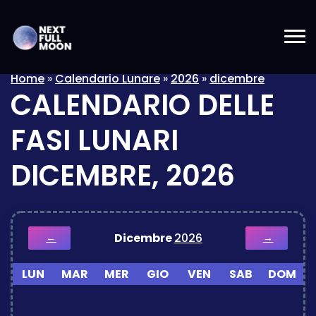
Home
»
Calendario Lunare
»
2026
»
dicembre
CALENDARIO DELLE
FASI LUNARI
DICEMBRE, 2026
Dicembre
2026
←
→
LUN
MAR
MER
GIO
VEN
SAB
DOM