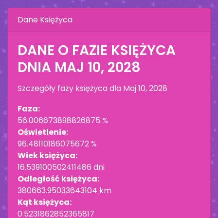
Dane Księżyca
DANE O FAZIE KSIĘŻYCA
DNIA
MAJ 10, 2028
Szczegóły fazy księżyca dla
Maj 10, 2028
Faza:
56.006673898826875 %
Oświetlenie:
96.48110186075672 %
Wiek księżyca:
16.539100502411486 dni
Odległość księżyca:
380663.95033643104 km
Kąt księżyca:
0.5231862852365817