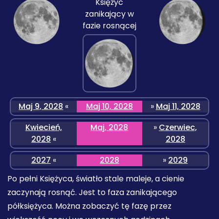
Księżyc
zanikający w
fazie rosnącej
Maj 9, 2028
«
Maj 10, 2028
»
Maj 11, 2028
Kwiecień,
Maj, 2028
»
Czerwiec,
2028
«
2028
2027
«
2028
»
2029
Po pełni Księżyca, światło stale maleje, a cienie
zaczynają rosnąć. Jest to faza zanikającego
półksiężyca. Można zobaczyć tę fazę przez