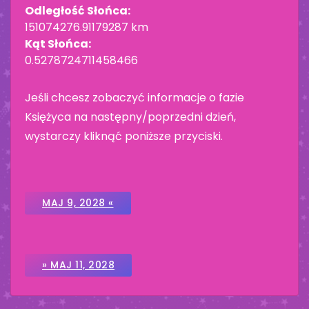
Odległość Słońca:
151074276.91179287 km
Kąt Słońca:
0.5278724711458466
Jeśli chcesz zobaczyć informacje o fazie
Księżyca na następny/poprzedni dzień,
wystarczy kliknąć poniższe przyciski.
MAJ 9, 2028 «
» MAJ 11, 2028