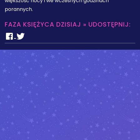
większość nocy i we wczesnych godzinach
porannych.
FAZA KSIĘŻYCA DZISIAJ » UDOSTĘPNIJ: