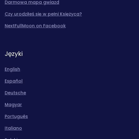
Darmowa mapa gwiazd
Czy urodziłeś się w pełni Księżyca?
NextFullMoon on Facebook
Języki
English
Español
Deutsche
Magyar
Português
Italiano