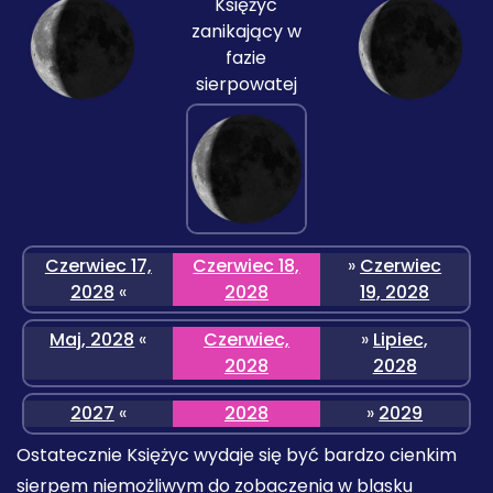
Księżyc
zanikający w
fazie
sierpowatej
Czerwiec 17,
Czerwiec 18,
»
Czerwiec
2028
«
2028
19, 2028
Maj, 2028
«
Czerwiec,
»
Lipiec,
2028
2028
2027
«
2028
»
2029
Ostatecznie Księżyc wydaje się być bardzo cienkim
sierpem niemożliwym do zobaczenia w blasku