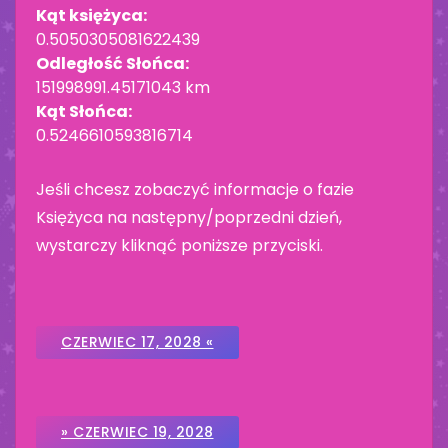
Kąt księżyca:
0.5050305081622439
Odległość Słońca:
151998991.45171043 km
Kąt Słońca:
0.5246610593816714
Jeśli chcesz zobaczyć informacje o fazie
Księżyca na następny/poprzedni dzień,
wystarczy kliknąć poniższe przyciski.
CZERWIEC 17, 2028 «
» CZERWIEC 19, 2028