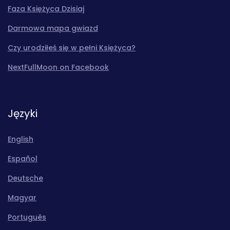
Faza Księżyca Dzisiaj
Darmowa mapa gwiazd
Czy urodziłeś się w pełni Księżyca?
NextFullMoon on Facebook
Języki
English
Español
Deutsche
Magyar
Português