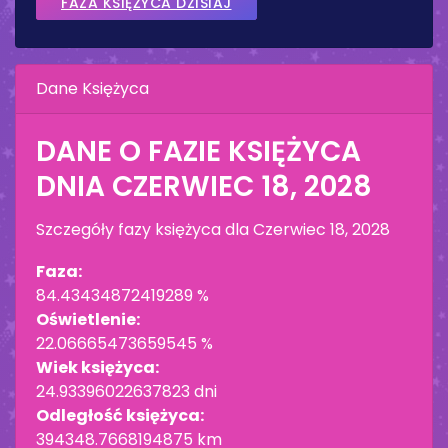
FAZA KSIĘŻYCA DZISIAJ
Dane Księżyca
DANE O FAZIE KSIĘŻYCA
DNIA
CZERWIEC 18, 2028
Szczegóły fazy księżyca dla
Czerwiec 18, 2028
Faza:
84.43434872419289 %
Oświetlenie:
22.06665473659545 %
Wiek księżyca:
24.93396022637823 dni
Odległość księżyca:
394348.7668194875 km