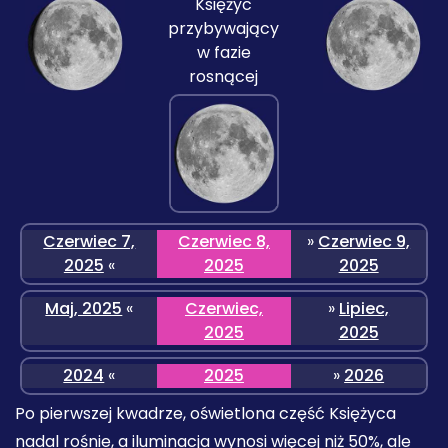
Księżyc
przybywający
w fazie
rosnącej
Czerwiec 7,
Czerwiec 8,
»
Czerwiec 9,
2025
«
2025
2025
Maj, 2025
«
Czerwiec,
»
Lipiec,
2025
2025
2024
«
2025
»
2026
Po pierwszej kwadrze, oświetlona część Księżyca
nadal rośnie, a iluminacja wynosi więcej niż 50%, ale