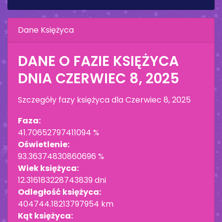
Dane Księżyca
DANE O FAZIE KSIĘŻYCA
DNIA
CZERWIEC 8, 2025
Szczegóły fazy księżyca dla
Czerwiec 8, 2025
Faza:
41.70652797411094 %
Oświetlenie:
93.36374830860696 %
Wiek księżyca:
12.316183228743839 dni
Odległość księżyca:
404744.18213797954 km
Kąt księżyca: