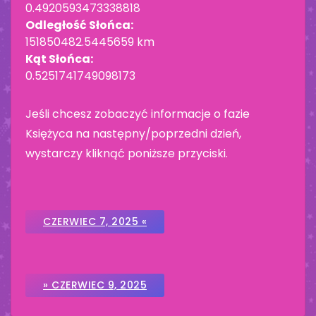
0.4920593473338818
Odległość Słońca:
151850482.5445659 km
Kąt Słońca:
0.5251741749098173
Jeśli chcesz zobaczyć informacje o fazie
Księżyca na następny/poprzedni dzień,
wystarczy kliknąć poniższe przyciski.
CZERWIEC 7, 2025 «
» CZERWIEC 9, 2025