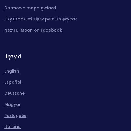
Darmowa mapa gwiazd
Czy urodziłeś się w pełni Księżyca?
NextFullMoon on Facebook
Języki
English
Español
Deutsche
Magyar
Português
Italiano