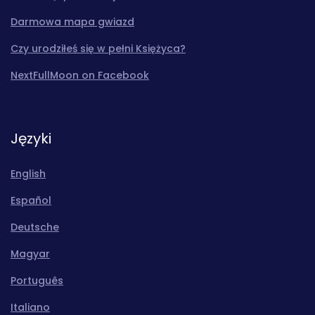
Darmowa mapa gwiazd
Czy urodziłeś się w pełni Księżyca?
NextFullMoon on Facebook
Języki
English
Español
Deutsche
Magyar
Português
Italiano