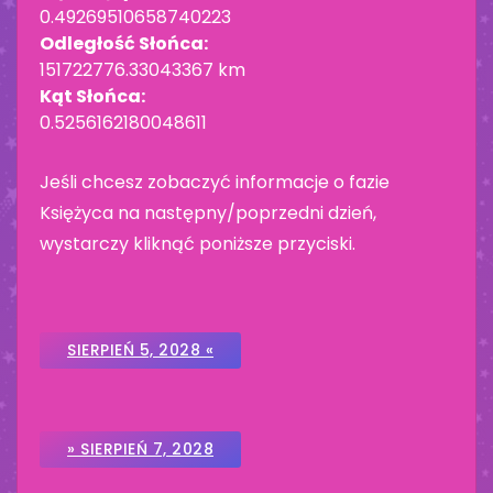
0.49269510658740223
Odległość Słońca:
151722776.33043367 km
Kąt Słońca:
0.5256162180048611
Jeśli chcesz zobaczyć informacje o fazie
Księżyca na następny/poprzedni dzień,
wystarczy kliknąć poniższe przyciski.
SIERPIEŃ 5, 2028 «
» SIERPIEŃ 7, 2028