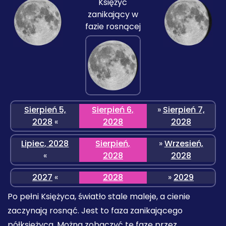
Księżyc
zanikający w
fazie rosnącej
Sierpień 5,
Sierpień 6,
»
Sierpień 7,
2028
«
2028
2028
Lipiec, 2028
Sierpień,
»
Wrzesień,
«
2028
2028
2027
«
2028
»
2029
Po pełni Księżyca, światło stale maleje, a cienie
zaczynają rosnąć. Jest to faza zanikającego
półksiężyca. Można zobaczyć tę fazę przez