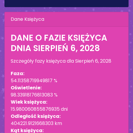
Dane Księżyca
DANE O FAZIE KSIĘŻYCA
DNIA
SIERPIEŃ 6, 2028
Szczegóły fazy księżyca dla
Sierpień 6, 2028
Faza:
54.11358719949817 %
Oświetlenie:
98.33918176813083 %
Wiek księżyca:
15.980060855876935 dni
Odległość księżyca:
404221.9121668303 km
Kąt księżyca: