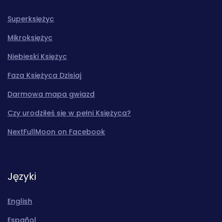
Superksiężyc
Mikroksiężyc
Niebieski Księżyc
Faza Księżyca Dzisiaj
Darmowa mapa gwiazd
Czy urodziłeś się w pełni Księżyca?
NextFullMoon on Facebook
Języki
English
Español