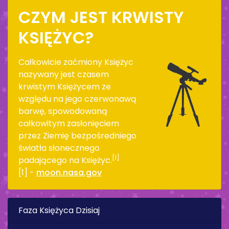
CZYM JEST KRWISTY
KSIĘŻYC?
Całkowicie zaćmiony Księżyc
nazywany jest czasem
krwistym Księżycem ze
względu na jego czerwonawą
barwę, spowodowaną
całkowitym zasłonięciem
przez Ziemię bezpośredniego
światła słonecznego
[1]
padającego na Księżyc.
[1] -
moon.nasa.gov
Faza Księżyca Dzisiaj