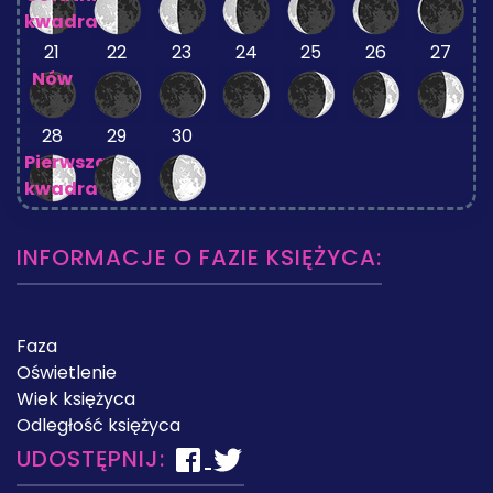
kwadra
21
22
23
24
25
26
27
Nów
28
29
30
Pierwsza
kwadra
INFORMACJE O FAZIE KSIĘŻYCA:
Faza
Oświetlenie
Wiek księżyca
Odległość księżyca
UDOSTĘPNIJ: