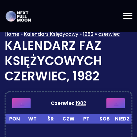
Home
»
Kalendarz Księżycowy
»
1982
»
czerwiec
KALENDARZ FAZ
KSIĘŻYCOWYCH
CZERWIEC, 1982
Czerwiec
1982
←
→
PON
WT
ŚR
CZW
PT
SOB
NIEDZ