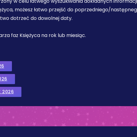
orzony w celu łatwego wyszukiwania dokładnych informacji
iężyca, możesz łatwo przejść do poprzedniego/następnego 
łatwo dotrzeć do dowolnej daty.
ndarza faz Księżyca na rok lub miesiąc.
26
026
K 2026