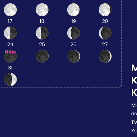
17
18
19
20
24
25
26
27
Nów
M
31
Mi
do
Tw
Ks