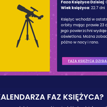
Faza Księżyca Dzisiaj
:
Wiek księżyca
:
22.7 dni
Księżyc wchodzi w ostat
orbity mając prawie 23 d
jego powierzchni wydaje
oświetlona. Można zobac
późno w nocy i rano.
FAZA KSIĘŻYCA DZISIA
KALENDARZA FAZ KSIĘŻYCA?