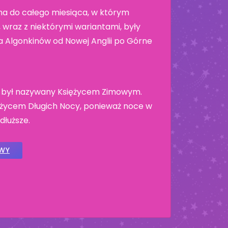
a do całego miesiąca, w którym
wraz z niektórymi wariantami, były
 Algonkinów od Nowej Anglii po Górne
c był nazywany Księżycem Zimowym.
życem Długich Nocy, ponieważ noce w
dłuższe.
OWY