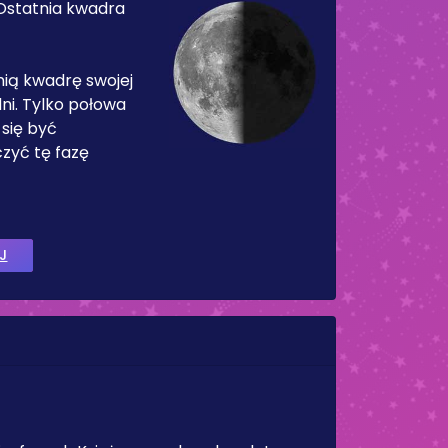
Ostatnia kwadra
nią kwadrę swojej
ni. Tylko połowa
 się być
zyć tę fazę
J