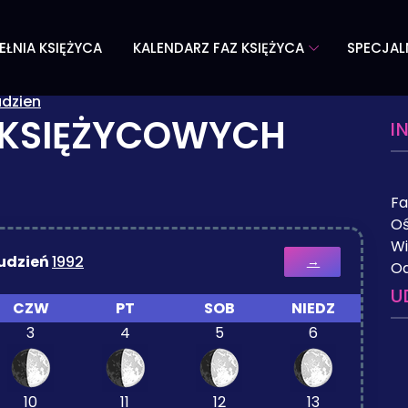
EŁNIA KSIĘŻYCA
KALENDARZ FAZ KSIĘŻYCA
SPECJAL
udzien
 KSIĘŻYCOWYCH
I
Fa
Oś
Wi
udzień
1992
→
Od
U
CZW
PT
SOB
NIEDZ
3
4
5
6
10
11
12
13