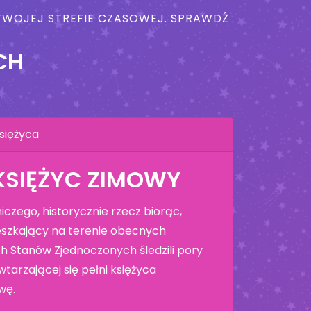
W TWOJEJ STREFIE CZASOWEJ. SPRAWDŹ
CH
siężyca
KSIĘŻYC ZIMOWY
czego, historycznie rzecz biorąc,
szkający na terenie obecnych
h Stanów Zjednoczonych śledzili pory
tarzającej się pełni księżyca
wę.