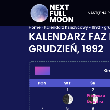
NASTĘPNA P
Home
»
Kalendarz Księżycowy
»
1992
»
gr
KALENDARZ FAZ
GRUDZIEŃ, 1992
Gr
←
PON
WT
ŚR
1
2
Pierwsza
kwadra
7
8
9