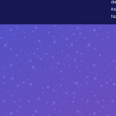
da
Ks
fa