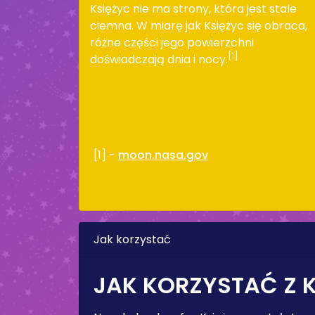
Księżyc nie ma strony, która jest stale
ciemna. W miarę jak Księżyc się obraca,
różne części jego powierzchni
[1]
doświadczają dnia i nocy.
[1] -
moon.nasa.gov
Jak korzystać
JAK KORZYSTAĆ Z 