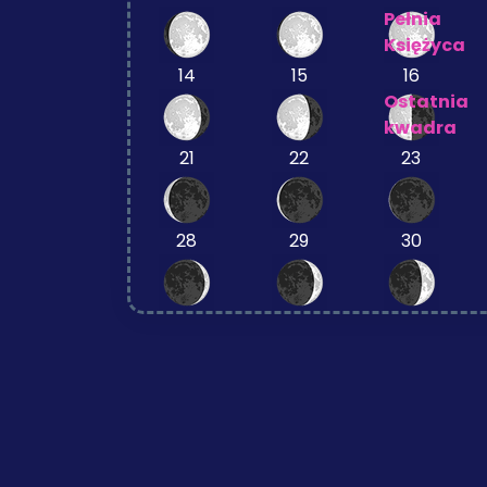
Pełnia
Księżyca
14
15
16
Ostatnia
kwadra
21
22
23
28
29
30