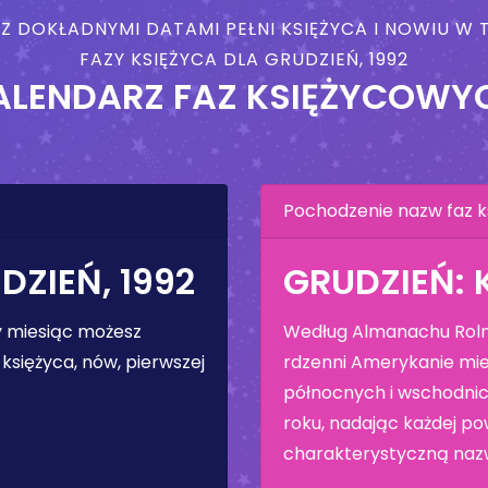
 Z DOKŁADNYMI DATAMI PEŁNI KSIĘŻYCA I NOWIU 
FAZY KSIĘŻYCA DLA GRUDZIEŃ, 1992
ALENDARZ FAZ KSIĘŻYCOWY
Pochodzenie nazw faz k
DZIEŃ, 1992
GRUDZIEŃ: 
ły miesiąc możesz
Według Almanachu Rolni
księżyca, nów, pierwszej
rdzenni Amerykanie mie
północnych i wschodnic
roku, nadając każdej pow
charakterystyczną naz