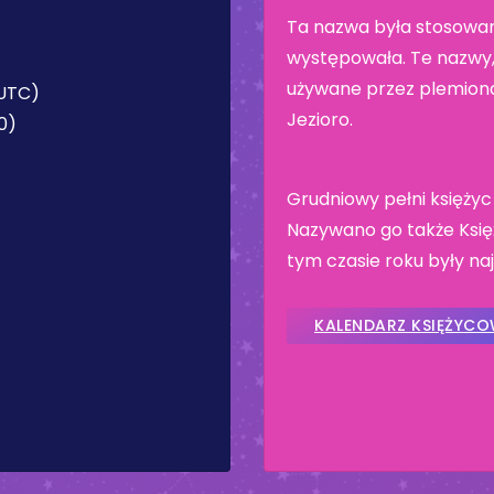
Ta nazwa była stosowan
występowała. Te nazwy, 
używane przez plemiona
(UTC)
Jezioro.
0)
Grudniowy pełni księży
Nazywano go także Księ
tym czasie roku były naj
KALENDARZ KSIĘŻYC