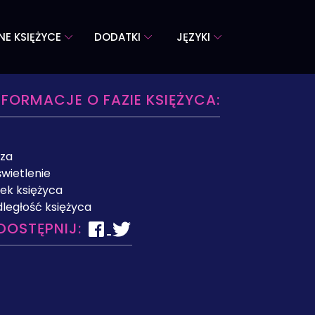
NE KSIĘŻYCE
DODATKI
JĘZYKI
NFORMACJE O FAZIE KSIĘŻYCA:
za
wietlenie
ek księżyca
ległość księżyca
DOSTĘPNIJ: