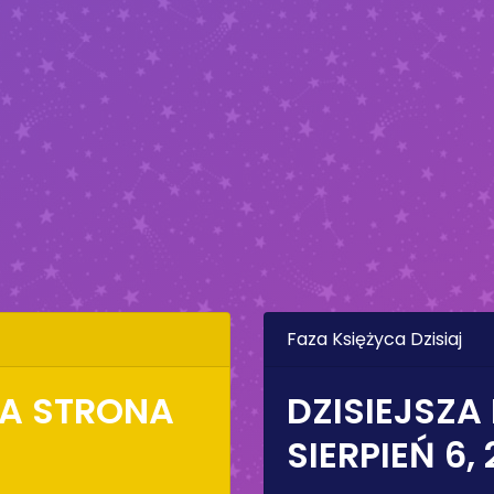
Faza Księżyca Dzisiaj
NA STRONA
DZISIEJSZA
SIERPIEŃ 6,