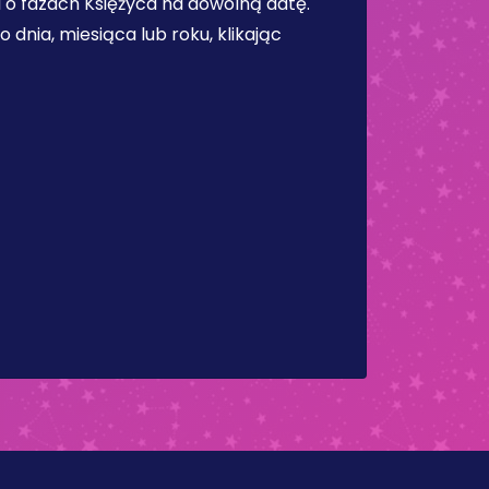
 o fazach Księżyca na dowolną datę.
dnia, miesiąca lub roku, klikając