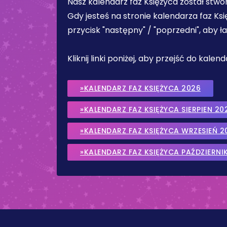
Nasz kalendarz faz Księżyca został stw
Gdy jesteś na stronie kalendarza faz Ks
przycisk "następny" / "poprzedni", aby 
Kliknij linki poniżej, aby przejść do kale
»KALENDARZ FAZ KSIĘŻYCA 2026
»KALENDARZ FAZ KSIĘŻYCA SIERPIEN 20
»KALENDARZ FAZ KSIĘŻYCA WRZESIEŃ 2
»KALENDARZ FAZ KSIĘŻYCA PAŹDZIERNI