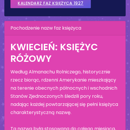
KALENDARZ FAZ KSIĘŻYCA 1927
Pochodzenie nazw faz księżyca
KWIECIEŃ: KSIĘŻYC
RÓŻOWY
Według Almanachu Rolniczego, historycznie
rzecz biorąc, rdzenni Amerykanie mieszkający
na terenie obecnych północnych i wschodnich
Stanów Zjednoczonych śledzili pory roku,
nadając każdej powtarzającej się pełni księżyca
charakterystyczną nazwę.
Ta nazwa była stosowana do całego miesiąca,