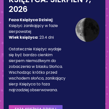
2026
Faza Księżyca Dzisiaj
:
Księżyc zanikający w fazie
sierpowatej
Wiek księżyca
:
23.4 dni
Ostatecznie Księżyc wydaje
się być bardzo cienkim
sierpem niemożliwym do
zobaczenia w blasku Słońca.
Wschodząc krótko przed
wschodem słońca, zanikający
sierp Księżyca to faza
najrzadziej obserwowana.
FAZA KSIĘŻYCA DZISIAJ