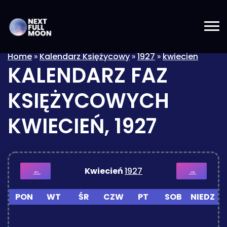
Home
»
Kalendarz Księżycowy
»
1927
»
kwiecien
KALENDARZ FAZ
KSIĘŻYCOWYCH
KWIECIEŃ, 1927
Kwiecień
1927
←
→
PON
WT
ŚR
CZW
PT
SOB
NIEDZ