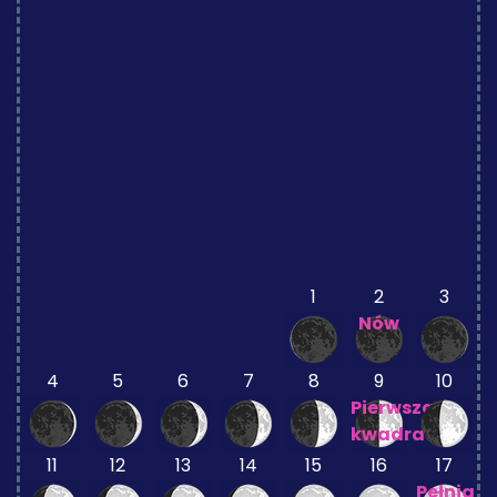
1
2
3
Nów
4
5
6
7
8
9
10
Pierwsza
kwadra
11
12
13
14
15
16
17
Pełnia