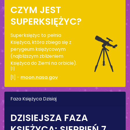
CZYM JEST
SUPERKSIĘŻYC?
Superksiężyc to pełnia
Księżyca, która zbiega się z
perygeum księżycowym
(najbliższym zbliżeniem
Księżyca do Ziemi na orbicie).
[1]
[1] -
moon.nasa.gov
Faza Księżyca Dzisiaj
DZISIEJSZA FAZA
KSIĘŻYCA:
SIERPIEŃ 7,