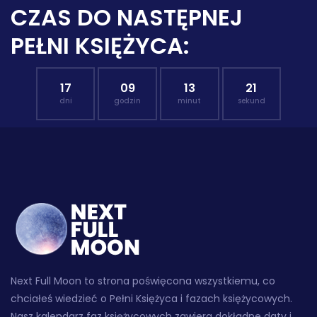
CZAS DO NASTĘPNEJ
PEŁNI KSIĘŻYCA:
17
09
13
20
dni
godzin
minut
sekund
Next Full Moon to strona poświęcona wszystkiemu, co
chciałeś wiedzieć o Pełni Księżyca i fazach księżycowych.
Nasz kalendarz faz księżycowych zawiera dokładne daty i