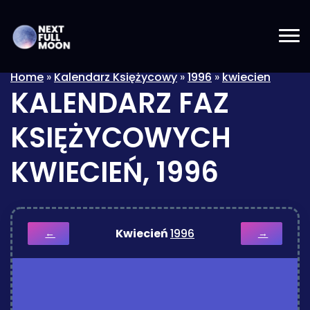
Home
»
Kalendarz Księżycowy
»
1996
»
kwiecien
KALENDARZ FAZ
KSIĘŻYCOWYCH
KWIECIEŃ, 1996
Kwiecień
1996
←
→