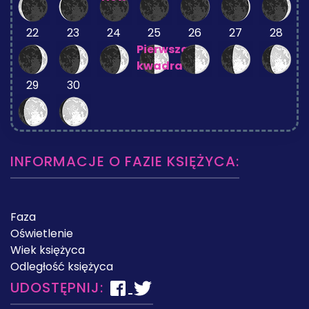
22
23
24
25
26
27
28
Pierwsza
kwadra
29
30
INFORMACJE O FAZIE KSIĘŻYCA:
Faza
Oświetlenie
Wiek księżyca
Odległość księżyca
UDOSTĘPNIJ: