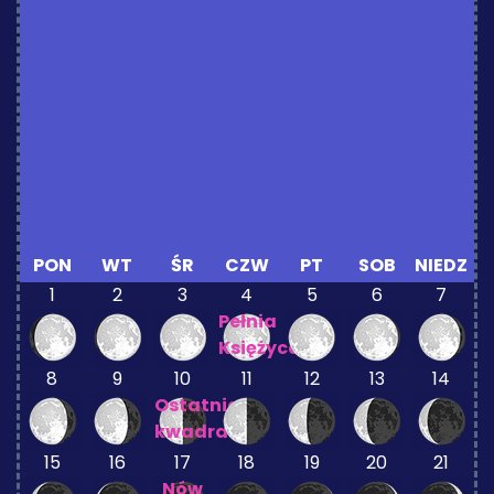
PON
WT
ŚR
CZW
PT
SOB
NIEDZ
1
2
3
4
5
6
7
Pełnia
Księżyca
8
9
10
11
12
13
14
Ostatnia
kwadra
15
16
17
18
19
20
21
Nów