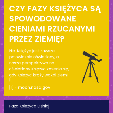
CZY FAZY KSIĘŻYCA SĄ
SPOWODOWANE
CIENIAMI RZUCANYMI
PRZEZ ZIEMIĘ?
Nie. Księżyc jest zawsze
połowicznie oświetlony, a
nasza perspektywa na
oświetlony Księżyc zmienia się,
gdy Księżyc krąży wokół Ziemi.
[1]
[1] -
moon.nasa.gov
Faza Księżyca Dzisiaj