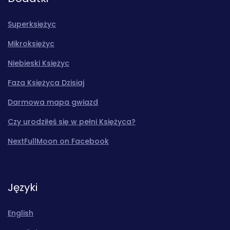
Superksiężyc
Mikroksiężyc
Niebieski Księżyc
Faza Księżyca Dzisiaj
Darmowa mapa gwiazd
Czy urodziłeś się w pełni Księżyca?
NextFullMoon on Facebook
Języki
English