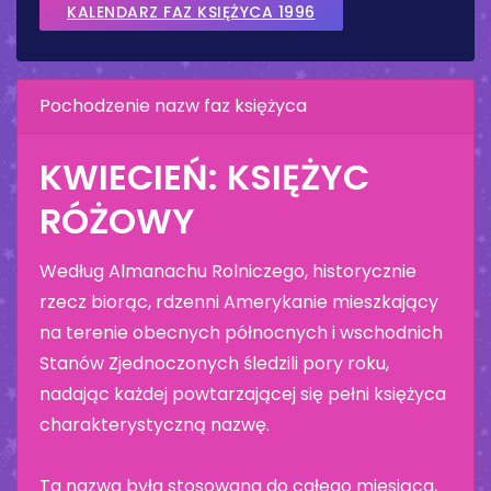
KALENDARZ FAZ KSIĘŻYCA 1996
Pochodzenie nazw faz księżyca
KWIECIEŃ: KSIĘŻYC
RÓŻOWY
Według Almanachu Rolniczego, historycznie
rzecz biorąc, rdzenni Amerykanie mieszkający
na terenie obecnych północnych i wschodnich
Stanów Zjednoczonych śledzili pory roku,
nadając każdej powtarzającej się pełni księżyca
charakterystyczną nazwę.
Ta nazwa była stosowana do całego miesiąca,