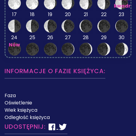
kwadra
17
18
19
20
21
22
23
24
25
26
27
28
29
30
Nów
INFORMACJE O FAZIE KSIĘŻYCA:
Faza
Oświetlenie
Wiek księżyca
Odległość księżyca
UDOSTĘPNIJ: