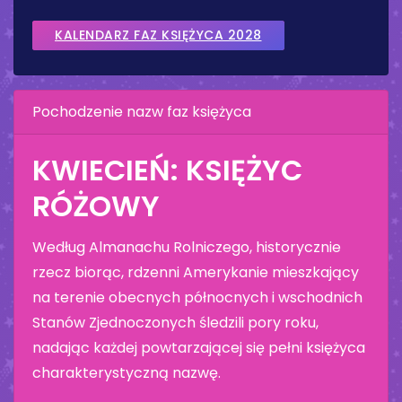
KALENDARZ FAZ KSIĘŻYCA 2028
Pochodzenie nazw faz księżyca
KWIECIEŃ: KSIĘŻYC
RÓŻOWY
Według Almanachu Rolniczego, historycznie
rzecz biorąc, rdzenni Amerykanie mieszkający
na terenie obecnych północnych i wschodnich
Stanów Zjednoczonych śledzili pory roku,
nadając każdej powtarzającej się pełni księżyca
charakterystyczną nazwę.