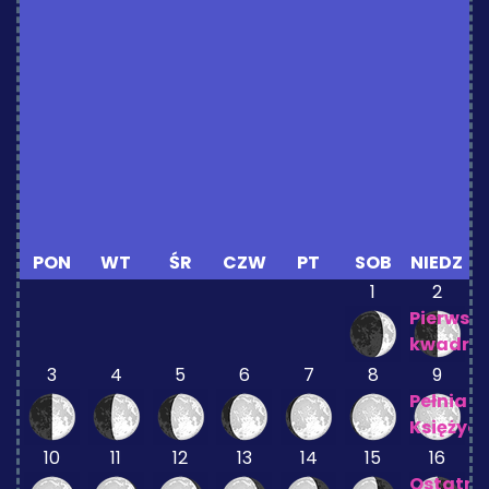
PON
WT
ŚR
CZW
PT
SOB
NIEDZ
1
2
Pierwsz
kwadra
3
4
5
6
7
8
9
Pełnia
Księżyc
10
11
12
13
14
15
16
Ostatni