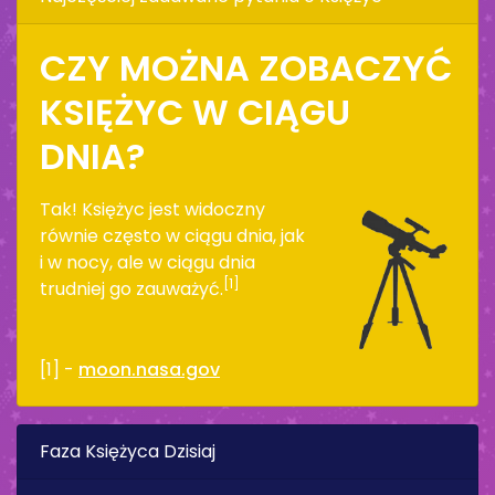
CZY MOŻNA ZOBACZYĆ
KSIĘŻYC W CIĄGU
DNIA?
Tak! Księżyc jest widoczny
równie często w ciągu dnia, jak
i w nocy, ale w ciągu dnia
[1]
trudniej go zauważyć.
[1] -
moon.nasa.gov
Faza Księżyca Dzisiaj