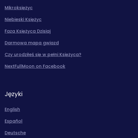
Mikroksiężyc
Niebieski Księżyc
Faza Księżyca Dzisiaj
Darmowa mapa gwiazd
Czy urodziłeś się w pełni Księżyca?
NextFullMoon on Facebook
Języki
English
Español
Deutsche