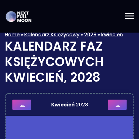
Home
»
Kalendarz Księżycowy
»
2028
»
kwiecien
KALENDARZ FAZ
KSIĘŻYCOWYCH
KWIECIEŃ, 2028
Kwiecień
2028
←
→