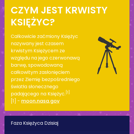
CZYM JEST KRWISTY
KSIĘŻYC?
Całkowicie zaćmiony Księżyc
nazywany jest czasem
krwistym Księżycem ze
względu na jego czerwonawą
barwę, spowodowaną
całkowitym zasłonięciem
przez Ziemię bezpośredniego
światła słonecznego
[1]
padającego na Księżyc.
[1] -
moon.nasa.gov
Faza Księżyca Dzisiaj