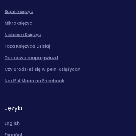
Superksiężyc
Mikroksiężyc
Niebieski Księżyc
Faza Księżyca Dzisiaj
Darmowa mapa gwiazd
Czy urodziłeś się w pełni Księżyca?
NextFullMoon on Facebook
Języki
English
Español