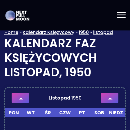
Home
»
Kalendarz Księżycowy
»
1950
»
listopad
KALENDARZ FAZ
KSIĘŻYCOWYCH
LISTOPAD, 1950
Listopad
1950
←
→
PON
WT
ŚR
CZW
PT
SOB
NIEDZ