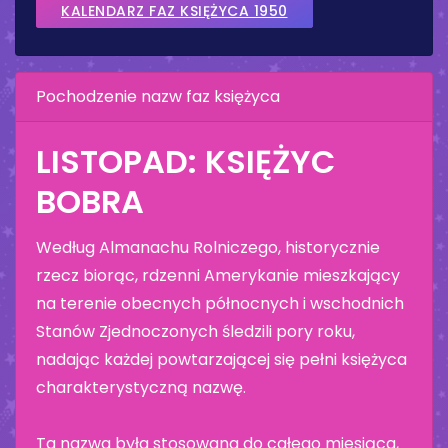
KALENDARZ FAZ KSIĘŻYCA 1950
Pochodzenie nazw faz księżyca
LISTOPAD: KSIĘŻYC
BOBRA
Według Almanachu Rolniczego, historycznie
rzecz biorąc, rdzenni Amerykanie mieszkający
na terenie obecnych północnych i wschodnich
Stanów Zjednoczonych śledzili pory roku,
nadając każdej powtarzającej się pełni księżyca
charakterystyczną nazwę.
Ta nazwa była stosowana do całego miesiąca,