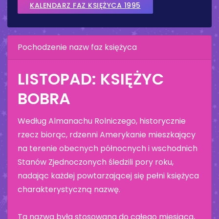
KALENDARZ FAZ KSIĘŻYCA 1995
Pochodzenie nazw faz księżyca
LISTOPAD: KSIĘŻYC
BOBRA
Według Almanachu Rolniczego, historycznie
rzecz biorąc, rdzenni Amerykanie mieszkający
na terenie obecnych północnych i wschodnich
Stanów Zjednoczonych śledzili pory roku,
nadając każdej powtarzającej się pełni księżyca
charakterystyczną nazwę.
Ta nazwa była stosowana do całego miesiąca,