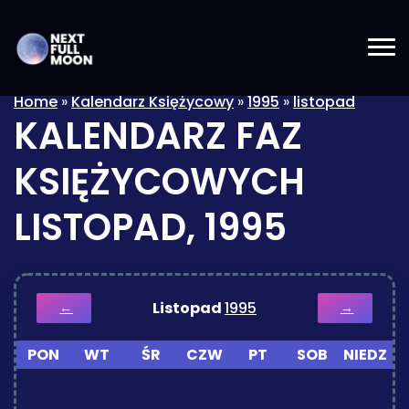
Home
»
Kalendarz Księżycowy
»
1995
»
listopad
KALENDARZ FAZ
KSIĘŻYCOWYCH
LISTOPAD, 1995
Listopad
1995
←
→
PON
WT
ŚR
CZW
PT
SOB
NIEDZ