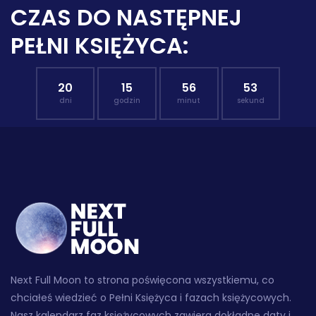
CZAS DO NASTĘPNEJ
PEŁNI KSIĘŻYCA:
20
15
56
52
dni
godzin
minut
sekund
Next Full Moon to strona poświęcona wszystkiemu, co
chciałeś wiedzieć o Pełni Księżyca i fazach księżycowych.
Nasz kalendarz faz księżycowych zawiera dokładne daty i