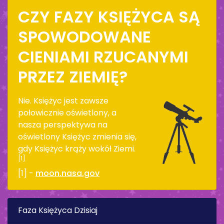
CZY FAZY KSIĘŻYCA SĄ
SPOWODOWANE
CIENIAMI RZUCANYMI
PRZEZ ZIEMIĘ?
Nie. Księżyc jest zawsze
połowicznie oświetlony, a
nasza perspektywa na
oświetlony Księżyc zmienia się,
gdy Księżyc krąży wokół Ziemi.
[1]
[1] -
moon.nasa.gov
Faza Księżyca Dzisiaj