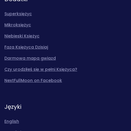
Superksiężyc
Mikroksiężyc
Niebieski Księżyc
Faza Księżyca Dzisiaj
Darmowa mapa gwiazd
Czy urodziłeś się w pełni Księżyca?
NextFullMoon on Facebook
Języki
English