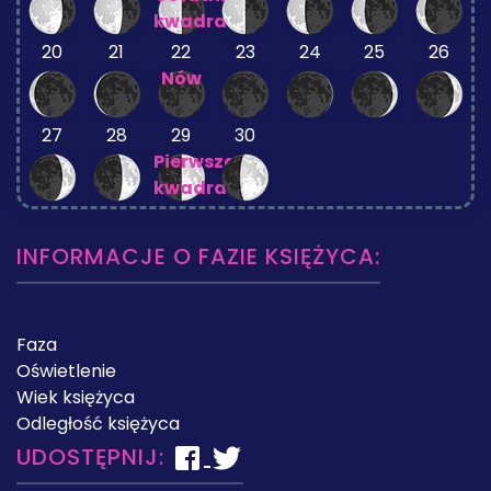
kwadra
20
21
22
23
24
25
26
Nów
27
28
29
30
Pierwsza
kwadra
INFORMACJE O FAZIE KSIĘŻYCA:
Faza
Oświetlenie
Wiek księżyca
Odległość księżyca
UDOSTĘPNIJ: