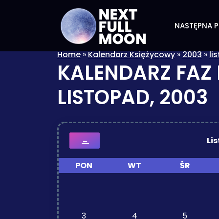
NASTĘPNA P
Home
»
Kalendarz Księżycowy
»
2003
»
li
KALENDARZ FAZ
LISTOPAD, 2003
Li
←
PON
WT
ŚR
3
4
5