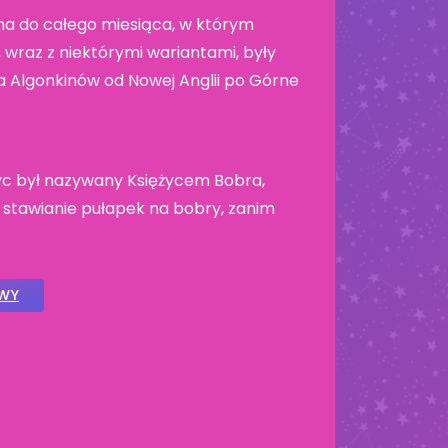
a do całego miesiąca, w którym
wraz z niektórymi wariantami, były
 Algonkinów od Nowej Anglii po Górne
życ był nazywany Księżycem Bobra,
 stawianie pułapek na bobry, zanim
OWY