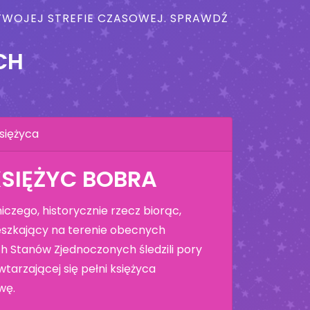
W TWOJEJ STREFIE CZASOWEJ. SPRAWDŹ
CH
siężyca
KSIĘŻYC BOBRA
czego, historycznie rzecz biorąc,
szkający na terenie obecnych
h Stanów Zjednoczonych śledzili pory
tarzającej się pełni księżyca
wę.