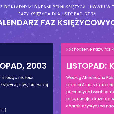
 Z DOKŁADNYMI DATAMI PEŁNI KSIĘŻYCA I NOWIU 
FAZY KSIĘŻYCA DLA LISTOPAD, 2003
ALENDARZ FAZ KSIĘŻYCOWY
Pochodzenie nazw faz k
TOPAD, 2003
LISTOPAD: 
ły miesiąc możesz
Według Almanachu Rolni
księżyca, nów, pierwszej
rdzenni Amerykanie mie
północnych i wschodnic
roku, nadając każdej pow
charakterystyczną naz
UTC)