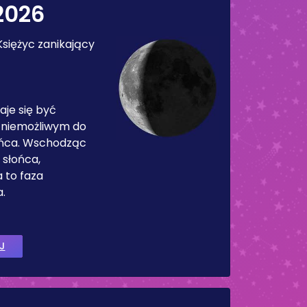
 2026
Księżyc zanikający
aje się być
 niemożliwym do
ońca. Wschodząc
słońca,
a to faza
.
J