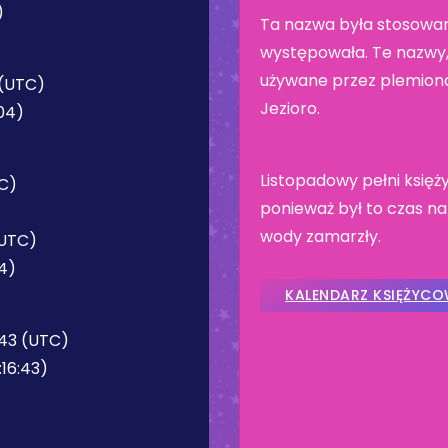
)
Ta nazwa była stosowan
występowała. Te nazwy, 
używane przez plemiona
 (UTC)
Jezioro.
:04)
Listopadowy pełni księ
TC)
ponieważ był to czas na
wody zamarzły.
(UTC)
34)
KALENDARZ KSIĘŻYC
:43 (UTC)
:16:43)