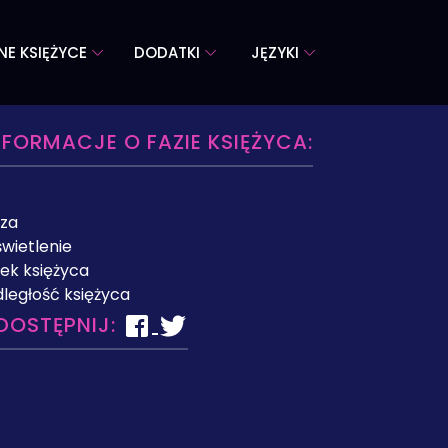
NE KSIĘŻYCE
DODATKI
JĘZYKI
NFORMACJE O FAZIE KSIĘŻYCA:
za
wietlenie
ek księżyca
ległość księżyca
DOSTĘPNIJ: