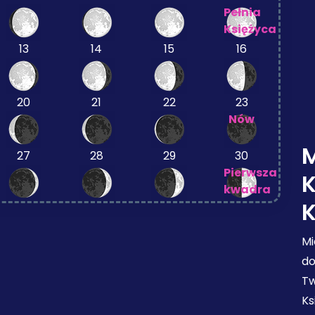
Pełnia
Księżyca
13
14
15
16
20
21
22
23
Nów
M
27
28
29
30
Pierwsza
kwadra
Mi
do
Tw
Ks