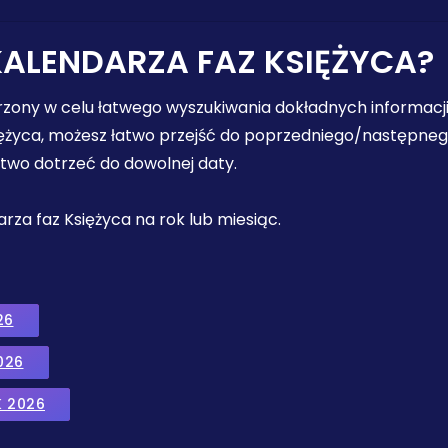
KALENDARZA FAZ KSIĘŻYCA?
orzony w celu łatwego wyszukiwania dokładnych informacji
iężyca, możesz łatwo przejść do poprzedniego/następnego 
łatwo dotrzeć do dowolnej daty.
ndarza faz Księżyca na rok lub miesiąc.
26
026
K 2026