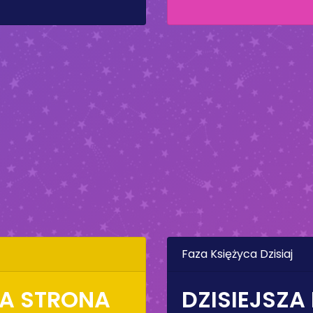
Faza Księżyca Dzisiaj
NA STRONA
DZISIEJSZA