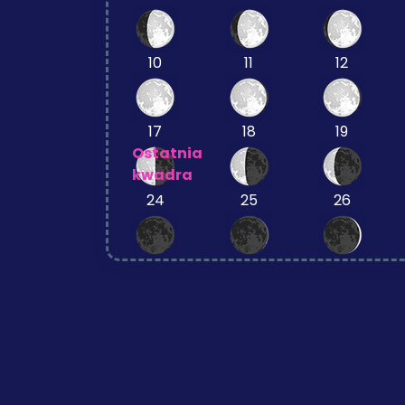
10
11
12
17
18
19
Ostatnia
kwadra
24
25
26