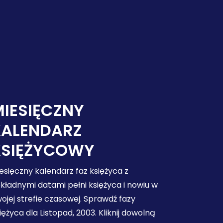
IESIĘCZNY
KALENDARZ
KSIĘŻYCOWY
esięczny kalendarz faz księżyca z
kładnymi datami pełni księżyca i nowiu w
ojej strefie czasowej. Sprawdź fazy
iężyca dla Listopad, 2003. Kliknij dowolną