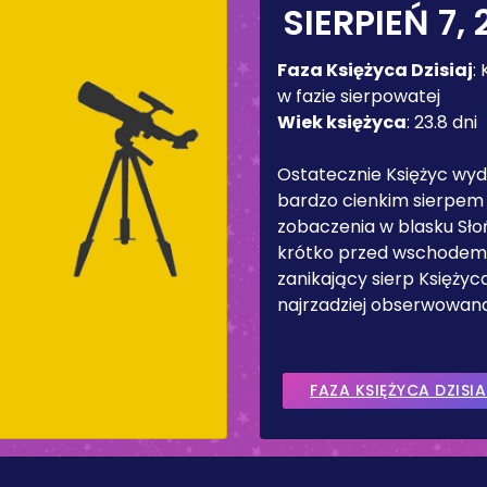
SIERPIEŃ 7,
Faza Księżyca Dzisiaj
:
w fazie sierpowatej
Wiek księżyca
:
23.8 dni
Ostatecznie Księżyc wyd
bardzo cienkim sierpem
zobaczenia w blasku Sł
krótko przed wschodem 
zanikający sierp Księżyc
najrzadziej obserwowana
FAZA KSIĘŻYCA DZISIA