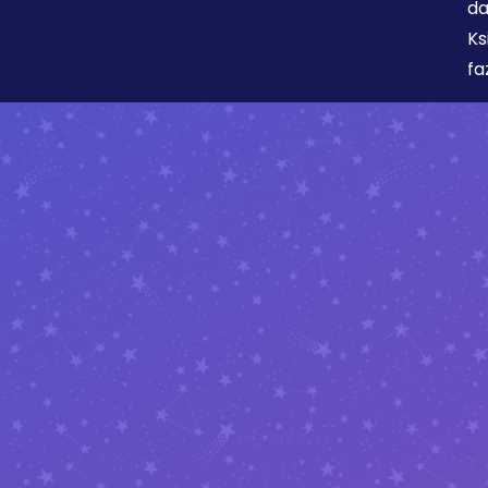
da
Ks
fa