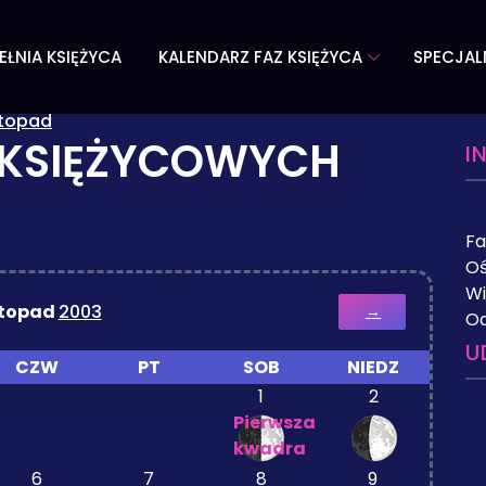
EŁNIA KSIĘŻYCA
KALENDARZ FAZ KSIĘŻYCA
SPECJAL
stopad
 KSIĘŻYCOWYCH
I
Fa
Oś
Wi
stopad
2003
→
Od
U
CZW
PT
SOB
NIEDZ
1
2
Pierwsza
kwadra
6
7
8
9