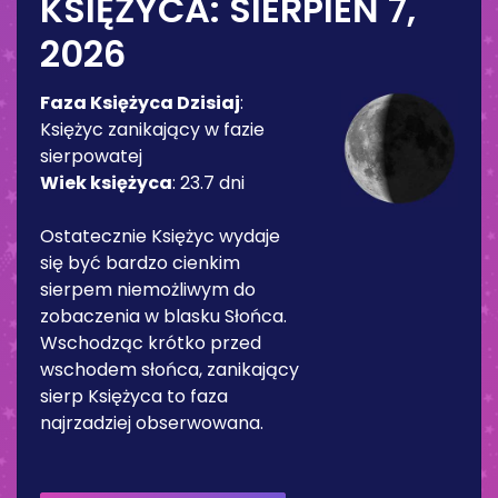
KSIĘŻYCA:
SIERPIEŃ 7,
2026
Faza Księżyca Dzisiaj
:
Księżyc zanikający w fazie
sierpowatej
Wiek księżyca
:
23.7 dni
Ostatecznie Księżyc wydaje
się być bardzo cienkim
sierpem niemożliwym do
zobaczenia w blasku Słońca.
Wschodząc krótko przed
wschodem słońca, zanikający
sierp Księżyca to faza
najrzadziej obserwowana.