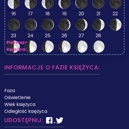
16
17
18
19
20
21
22
23
24
25
26
27
28
Pierwsza
kwadra
INFORMACJE O FAZIE KSIĘŻYCA:
Faza
Oświetlenie
Wiek księżyca
Odległość księżyca
UDOSTĘPNIJ: