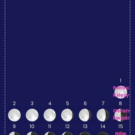
1
Pełnia
Księżyc
2
3
4
5
6
7
8
Ostatni
kwadra
9
10
11
12
13
14
15
Nów