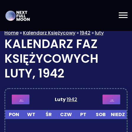
Home
»
Kalendarz Księżycowy
»
1942
»
luty
KALENDARZ FAZ
KSIĘŻYCOWYCH
LUTY, 1942
Luty
1942
←
→
PON
WT
ŚR
CZW
PT
SOB
NIEDZ