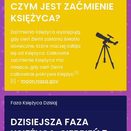
CZYM JEST ZAĆMIENIE
KSIĘŻYCA?
Zaćmienia Księżyca występują,
gdy cień Ziemi zasłania światło
słoneczne, które inaczej odbija
się od Księżyca. Całkowite
zaćmienie Księżyca ma
miejsce, gdy cień Ziemi
[1]
całkowicie pokrywa Księżyc.
[1] -
moon.nasa.gov
Faza Księżyca Dzisiaj
DZISIEJSZA FAZA