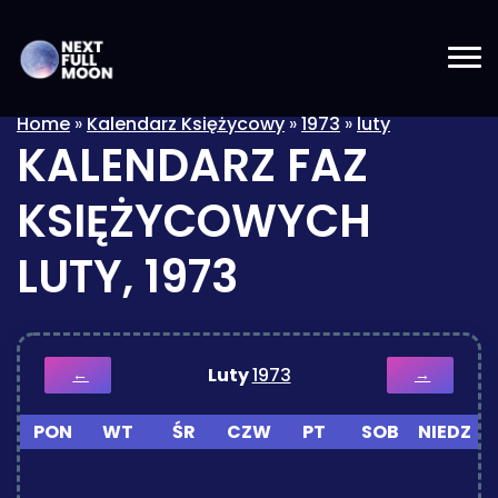
Home
»
Kalendarz Księżycowy
»
1973
»
luty
KALENDARZ FAZ
KSIĘŻYCOWYCH
LUTY, 1973
Luty
1973
←
→
PON
WT
ŚR
CZW
PT
SOB
NIEDZ