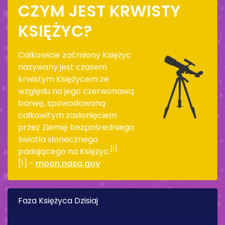
CZYM JEST KRWISTY
KSIĘŻYC?
Całkowicie zaćmiony Księżyc
nazywany jest czasem
krwistym Księżycem ze
względu na jego czerwonawą
barwę, spowodowaną
całkowitym zasłonięciem
przez Ziemię bezpośredniego
światła słonecznego
[1]
padającego na Księżyc.
[1] -
moon.nasa.gov
Faza Księżyca Dzisiaj