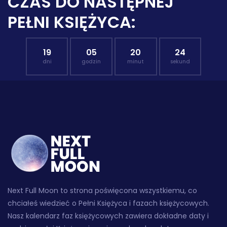
CZAS DO NASTĘPNEJ
PEŁNI KSIĘŻYCA:
19
05
20
23
dni
godzin
minut
sekund
Next Full Moon to strona poświęcona wszystkiemu, co
chciałeś wiedzieć o Pełni Księżyca i fazach księżycowych.
Nasz kalendarz faz księżycowych zawiera dokładne daty i