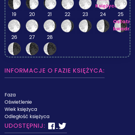
Księżyca
19
20
21
22
23
24
25
Ostatni
kwadra
26
27
28
INFORMACJE O FAZIE KSIĘŻYCA:
Faza
Oświetlenie
Wiek księżyca
Odległość księżyca
UDOSTĘPNIJ: