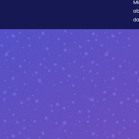
Mi
ab
da