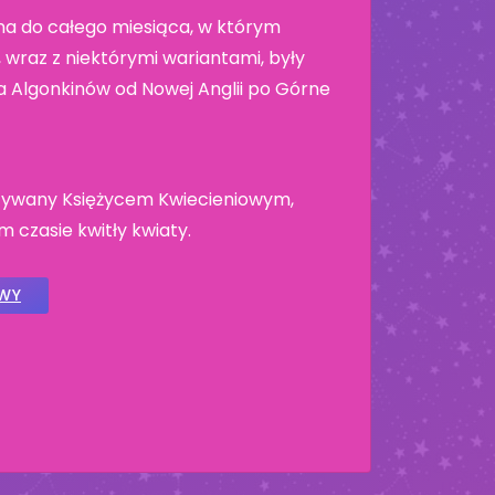
a do całego miesiąca, w którym
wraz z niektórymi wariantami, były
 Algonkinów od Nowej Anglii po Górne
nazywany Księżycem Kwiecieniowym,
 czasie kwitły kwiaty.
OWY