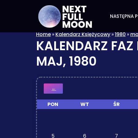
NASTĘPNA P
Home
»
Kalendarz Księżycowy
»
1980
»
ma
KALENDARZ FAZ
MAJ, 1980
←
PON
WT
ŚR
5
6
7