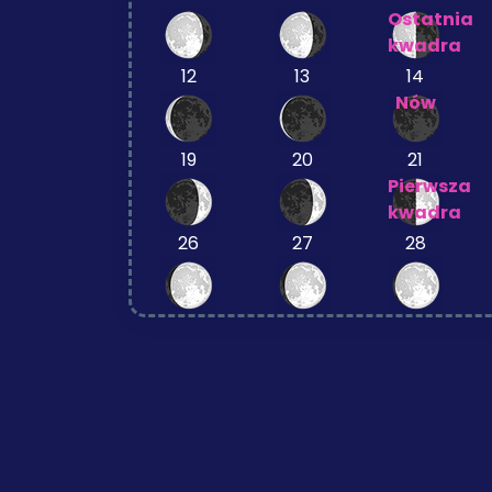
Ostatnia
kwadra
12
13
14
Nów
19
20
21
Pierwsza
kwadra
26
27
28