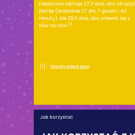
Księżycowi zajmuje 27,3 dnia, aby okrąży
Ziemię (dokładnie 27 dni, 7 godzin i 43
minuty), ale 29,5 dnia, aby zmienić się z
[1]
nów na nów.
[1] -
moon.nasa.gov
Jak korzystać