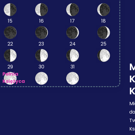
15
16
17
18
22
23
24
25
M
29
30
31
Pełnia
Księżyca
Mi
do
Tw
Ks