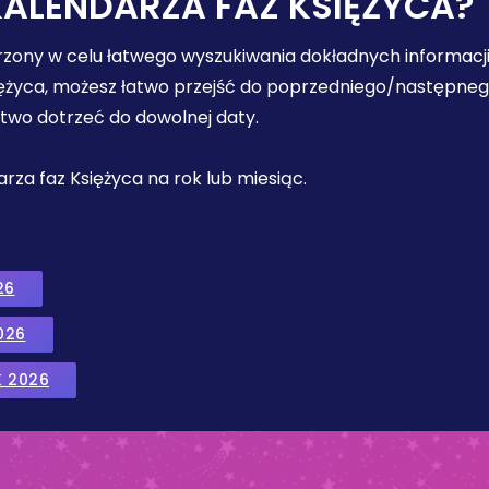
KALENDARZA FAZ KSIĘŻYCA?
orzony w celu łatwego wyszukiwania dokładnych informacji
iężyca, możesz łatwo przejść do poprzedniego/następnego 
łatwo dotrzeć do dowolnej daty.
ndarza faz Księżyca na rok lub miesiąc.
26
026
K 2026