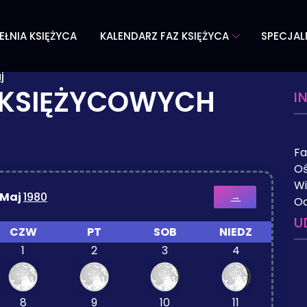
EŁNIA KSIĘŻYCA
KALENDARZ FAZ KSIĘŻYCA
SPECJAL
j
 KSIĘŻYCOWYCH
I
Fa
Oś
Wi
Maj
1980
→
Od
U
CZW
PT
SOB
NIEDZ
1
2
3
4
8
9
10
11