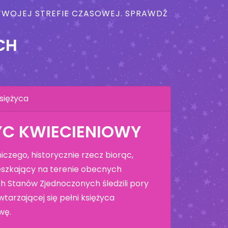
W TWOJEJ STREFIE CZASOWEJ. SPRAWDŹ
CH
siężyca
YC KWIECIENIOWY
czego, historycznie rzecz biorąc,
szkający na terenie obecnych
h Stanów Zjednoczonych śledzili pory
tarzającej się pełni księżyca
wę.