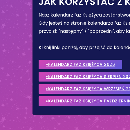
JAK KORZYSTAĆ Z 
Nasz kalendarz faz Księżyca został stw
Gdy jesteś na stronie kalendarza faz Ks
przycisk "następny" / "poprzedni", aby 
Kliknij linki poniżej, aby przejść do kale
»KALENDARZ FAZ KSIĘŻYCA 2026
»KALENDARZ FAZ KSIĘŻYCA SIERPIEN 20
»KALENDARZ FAZ KSIĘŻYCA WRZESIEŃ 2
»KALENDARZ FAZ KSIĘŻYCA PAŹDZIERNI