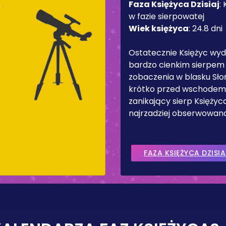
Faza Księżyca Dzisiaj
:
ć
w fazie sierpowatej
Wiek księżyca
:
24.8 dni
Ostatecznie Księżyc wyd
bardzo cienkim sierpem
zobaczenia w blasku Sł
krótko przed wschodem 
zanikający sierp Księżyc
najrzadziej obserwowana
FAZA KSIĘŻYCA DZISIA