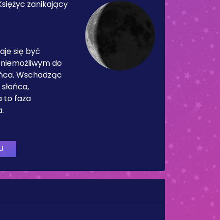
Księżyc zanikający
aje się być
 niemożliwym do
ońca. Wschodząc
słońca,
a to faza
.
J