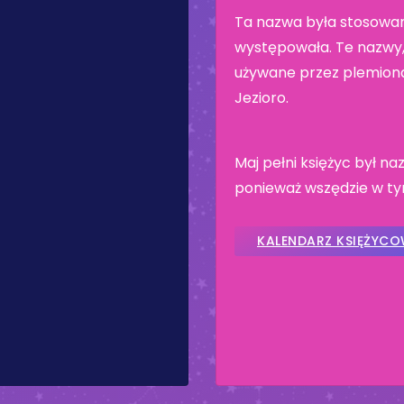
Ta nazwa była stosowan
występowała. Te nazwy, 
używane przez plemiona
Jezioro.
Maj pełni księżyc był 
ponieważ wszędzie w tym
KALENDARZ KSIĘŻYC