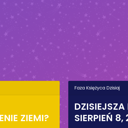
Faza Księżyca Dzisiaj
DZISIEJSZA
NIE ZIEMI?
SIERPIEŃ 8,