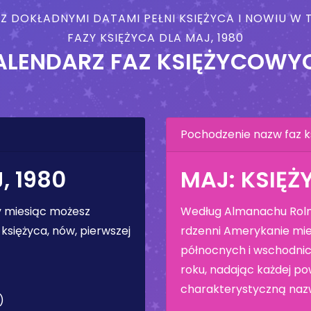
 Z DOKŁADNYMI DATAMI PEŁNI KSIĘŻYCA I NOWIU 
FAZY KSIĘŻYCA DLA MAJ, 1980
ALENDARZ FAZ KSIĘŻYCOWY
Pochodzenie nazw faz k
, 1980
MAJ: KSIĘŻ
ły miesiąc możesz
Według Almanachu Rolni
księżyca, nów, pierwszej
rdzenni Amerykanie mie
północnych i wschodnic
roku, nadając każdej pow
charakterystyczną naz
)