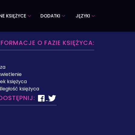
NE KSIĘŻYCE
DODATKI
JĘZYKI
NFORMACJE O FAZIE KSIĘŻYCA:
za
wietlenie
ek księżyca
ległość księżyca
DOSTĘPNIJ: