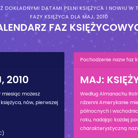
 Z DOKŁADNYMI DATAMI PEŁNI KSIĘŻYCA I NOWIU 
FAZY KSIĘŻYCA DLA MAJ, 2010
ALENDARZ FAZ KSIĘŻYCOWY
Pochodzenie nazw faz k
, 2010
MAJ: KSIĘŻ
ły miesiąc możesz
Według Almanachu Rolni
księżyca, nów, pierwszej
rdzenni Amerykanie mie
północnych i wschodnic
roku, nadając każdej pow
charakterystyczną naz
C)