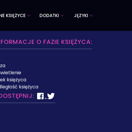
NE KSIĘŻYCE
DODATKI
JĘZYKI
NFORMACJE O FAZIE KSIĘŻYCA:
za
wietlenie
ek księżyca
ległość księżyca
DOSTĘPNIJ: