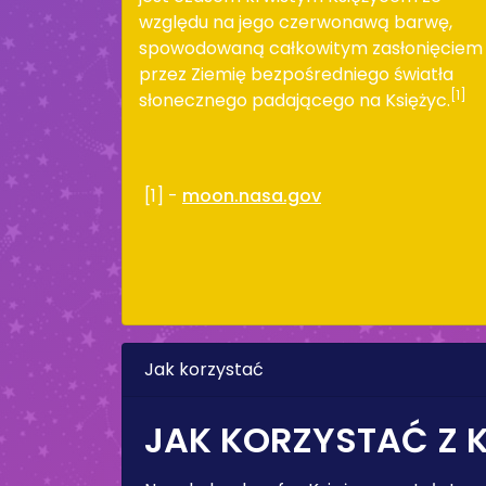
względu na jego czerwonawą barwę,
spowodowaną całkowitym zasłonięciem
przez Ziemię bezpośredniego światła
[1]
słonecznego padającego na Księżyc.
[1] -
moon.nasa.gov
Jak korzystać
JAK KORZYSTAĆ Z 