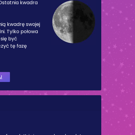
Ostatnia kwadra
nią kwadrę swojej
ni. Tylko połowa
 się być
zyć tę fazę
J