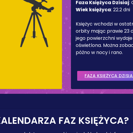
Faza Księżyca Dzisiaj
:
Wiek księżyca
:
22.2 dni
Księżyc wchodzi w ostat
orbity mając prawie 23 d
jego powierzchni wydaje
oświetlona. Można zobac
późno w nocy i rano.
FAZA KSIĘŻYCA DZISIA
KALENDARZA FAZ KSIĘŻYCA?