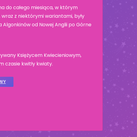
a do całego miesiąca, w którym
wraz z niektórymi wariantami, były
 Algonkinów od Nowej Anglii po Górne
nazywany Księżycem Kwiecieniowym,
 czasie kwitły kwiaty.
OWY