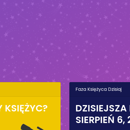
Faza Księżyca Dzisiaj
 KSIĘŻYC?
DZISIEJSZA
SIERPIEŃ 6,