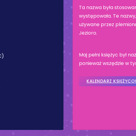
Ta nazwa była stosowan
występowała. Te nazwy, 
używane przez plemiona
Jezioro.
Maj pełni księżyc był 
C)
ponieważ wszędzie w tym
KALENDARZ KSIĘŻYC
)