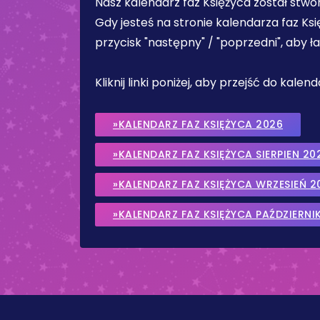
Nasz kalendarz faz Księżyca został stw
Gdy jesteś na stronie kalendarza faz Ks
przycisk "następny" / "poprzedni", aby 
Kliknij linki poniżej, aby przejść do kale
»KALENDARZ FAZ KSIĘŻYCA 2026
»KALENDARZ FAZ KSIĘŻYCA SIERPIEN 20
»KALENDARZ FAZ KSIĘŻYCA WRZESIEŃ 2
»KALENDARZ FAZ KSIĘŻYCA PAŹDZIERNI