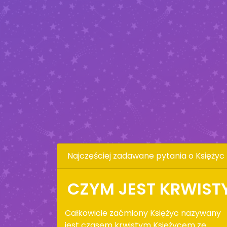
Najczęściej zadawane pytania o Księżyc
CZYM JEST KRWISTY
Całkowicie zaćmiony Księżyc nazywany
jest czasem krwistym Księżycem ze