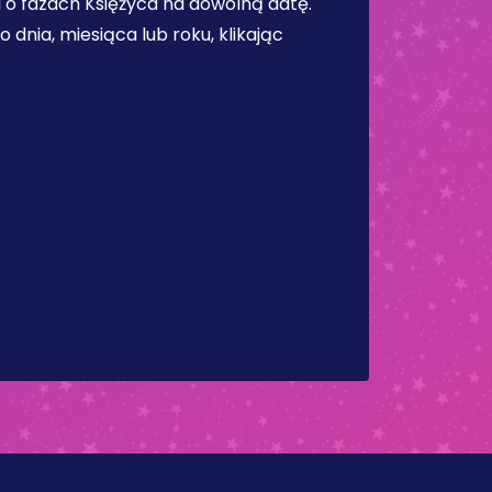
 o fazach Księżyca na dowolną datę.
dnia, miesiąca lub roku, klikając