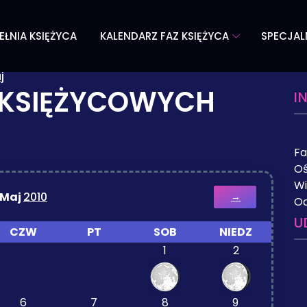
EŁNIA KSIĘŻYCA
KALENDARZ FAZ KSIĘŻYCA
SPECJAL
j
 KSIĘŻYCOWYCH
I
Fa
Oś
Wi
Maj
2010
→
Od
U
CZW
PT
SOB
NIEDZ
1
2
6
7
8
9