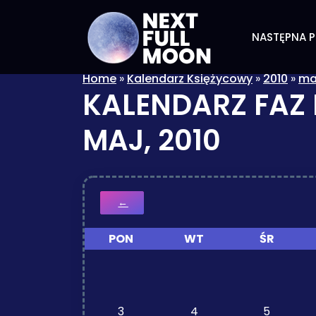
NASTĘPNA P
Home
»
Kalendarz Księżycowy
»
2010
»
ma
KALENDARZ FAZ
MAJ, 2010
←
PON
WT
ŚR
3
4
5