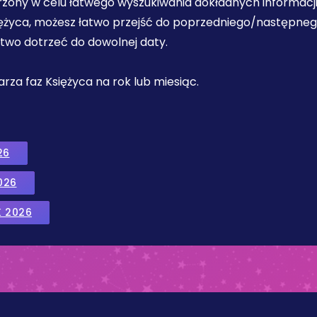
orzony w celu łatwego wyszukiwania dokładnych informacji
iężyca, możesz łatwo przejść do poprzedniego/następnego 
łatwo dotrzeć do dowolnej daty.
ndarza faz Księżyca na rok lub miesiąc.
26
026
K 2026