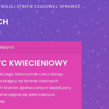
W TWOJEJ STREFIE CZASOWEJ. SPRAWDŹ
CH
siężyca
YC KWIECIENIOWY
czego, historycznie rzecz biorąc,
szkający na terenie obecnych
h Stanów Zjednoczonych śledzili pory
tarzającej się pełni księżyca
wę.