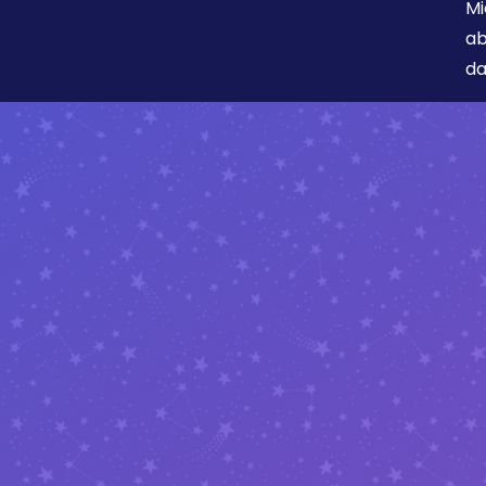
Mi
ab
da