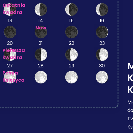
Ostatnia
kwadra
13
14
15
16
Nów
20
21
22
23
Pierwsza
kwadra
M
27
28
29
30
Pełnia
Księżyca
Mi
do
Tw
Ks