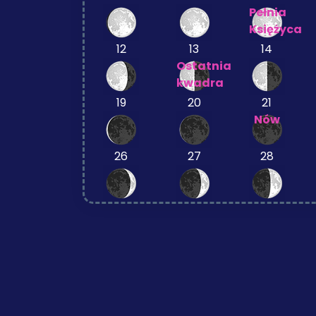
Pełnia
Księżyca
12
13
14
Ostatnia
kwadra
19
20
21
Nów
26
27
28