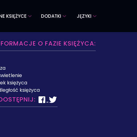
NE KSIĘŻYCE
DODATKI
JĘZYKI
NFORMACJE O FAZIE KSIĘŻYCA:
za
wietlenie
ek księżyca
ległość księżyca
DOSTĘPNIJ: