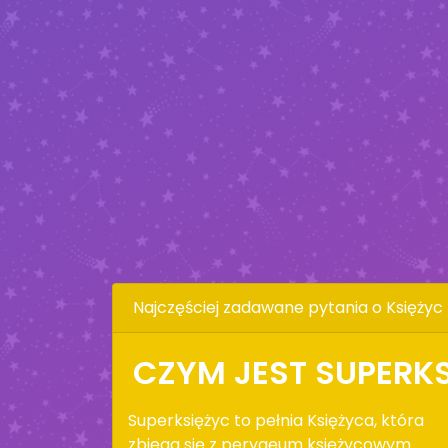
Najczęściej zadawane pytania o Księżyc
CZYM JEST SUPERK
Superksiężyc to pełnia Księżyca, która
zbiega się z perygeum księżycowym