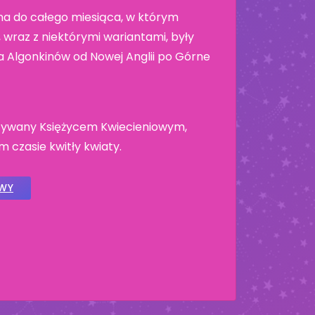
a do całego miesiąca, w którym
wraz z niektórymi wariantami, były
 Algonkinów od Nowej Anglii po Górne
nazywany Księżycem Kwiecieniowym,
 czasie kwitły kwiaty.
OWY