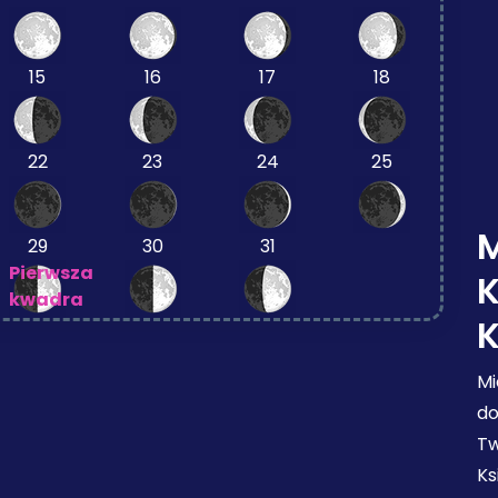
15
16
17
18
22
23
24
25
M
29
30
31
Pierwsza
kwadra
Mi
do
Tw
Ks