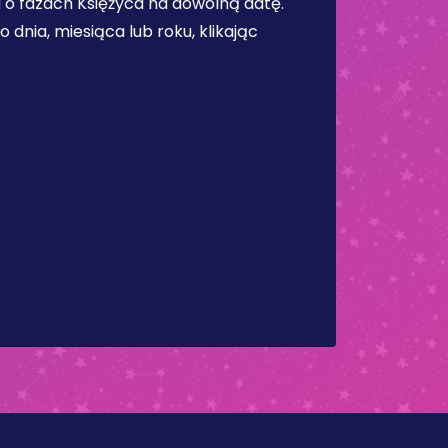
 o fazach Księżyca na dowolną datę.
dnia, miesiąca lub roku, klikając