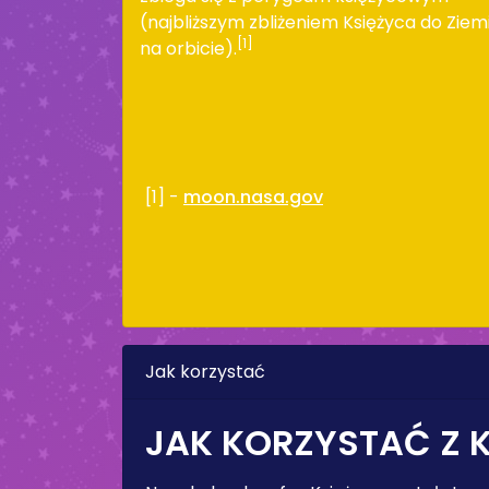
(najbliższym zbliżeniem Księżyca do Ziem
[1]
na orbicie).
[1] -
moon.nasa.gov
Jak korzystać
JAK KORZYSTAĆ Z 