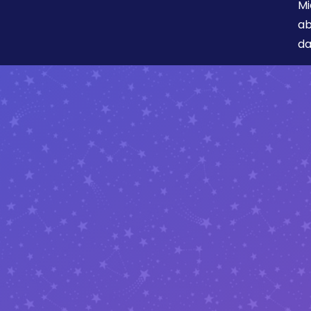
Mi
ab
da