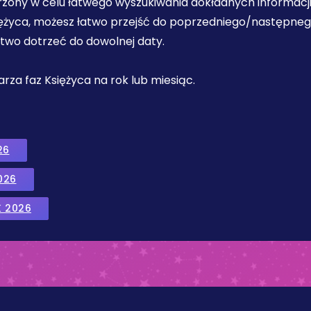
orzony w celu łatwego wyszukiwania dokładnych informacji
iężyca, możesz łatwo przejść do poprzedniego/następnego 
łatwo dotrzeć do dowolnej daty.
ndarza faz Księżyca na rok lub miesiąc.
26
026
K 2026