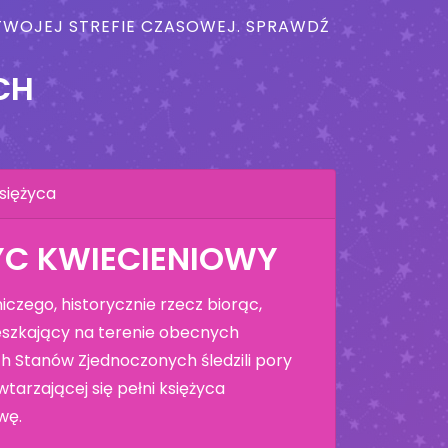
W TWOJEJ STREFIE CZASOWEJ. SPRAWDŹ
CH
siężyca
YC KWIECIENIOWY
czego, historycznie rzecz biorąc,
szkający na terenie obecnych
h Stanów Zjednoczonych śledzili pory
tarzającej się pełni księżyca
wę.