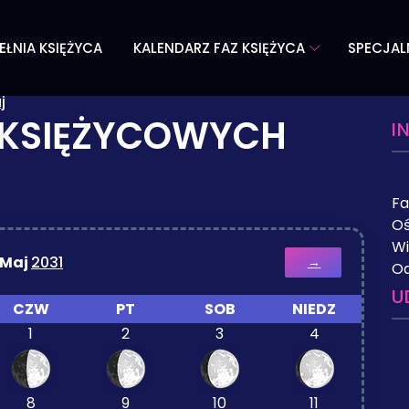
EŁNIA KSIĘŻYCA
KALENDARZ FAZ KSIĘŻYCA
SPECJAL
j
 KSIĘŻYCOWYCH
I
Fa
Oś
Wi
Maj
2031
→
Od
U
CZW
PT
SOB
NIEDZ
1
2
3
4
8
9
10
11