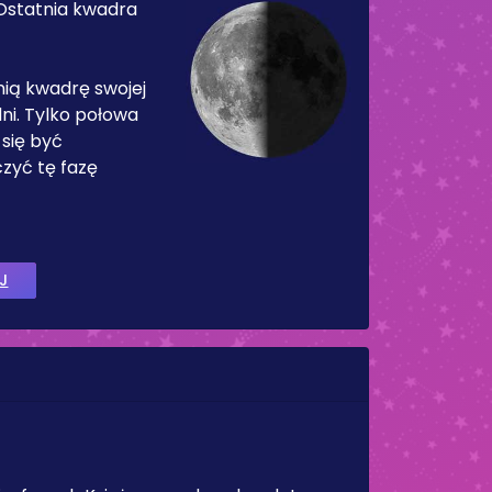
Ostatnia kwadra
nią kwadrę swojej
ni. Tylko połowa
 się być
zyć tę fazę
J