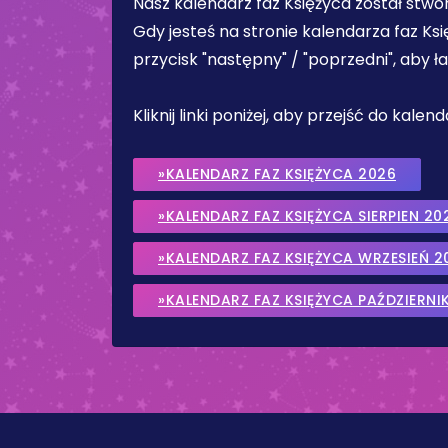
Nasz kalendarz faz Księżyca został stw
Gdy jesteś na stronie kalendarza faz Ks
przycisk "następny" / "poprzedni", aby 
Kliknij linki poniżej, aby przejść do kale
»KALENDARZ FAZ KSIĘŻYCA 2026
»KALENDARZ FAZ KSIĘŻYCA SIERPIEN 20
»KALENDARZ FAZ KSIĘŻYCA WRZESIEŃ 2
»KALENDARZ FAZ KSIĘŻYCA PAŹDZIERNI