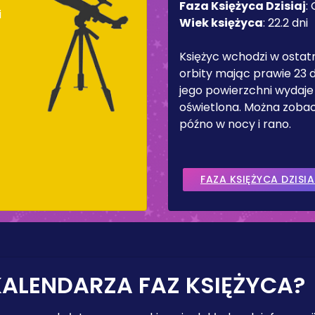
Faza Księżyca Dzisiaj
:
i
Wiek księżyca
:
22.2 dni
Księżyc wchodzi w ostat
orbity mając prawie 23 d
jego powierzchni wydaje
oświetlona. Można zobac
późno w nocy i rano.
FAZA KSIĘŻYCA DZISIA
KALENDARZA FAZ KSIĘŻYCA?