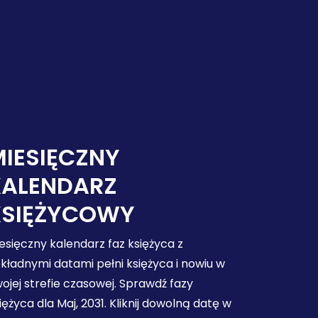
IESIĘCZNY
KALENDARZ
KSIĘŻYCOWY
esięczny kalendarz faz księżyca z
kładnymi datami pełni księżyca i nowiu w
ojej strefie czasowej. Sprawdź fazy
iężyca dla Maj, 2031. Kliknij dowolną datę w