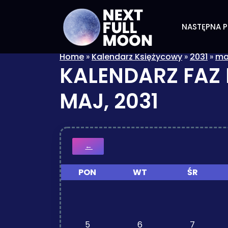
NASTĘPNA P
Home
»
Kalendarz Księżycowy
»
2031
»
ma
KALENDARZ FAZ
MAJ, 2031
←
PON
WT
ŚR
5
6
7