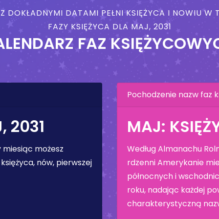
 Z DOKŁADNYMI DATAMI PEŁNI KSIĘŻYCA I NOWIU 
FAZY KSIĘŻYCA DLA MAJ, 2031
ALENDARZ FAZ KSIĘŻYCOWY
Pochodzenie nazw faz k
, 2031
MAJ: KSIĘŻ
ły miesiąc możesz
Według Almanachu Rolni
księżyca, nów, pierwszej
rdzenni Amerykanie mie
północnych i wschodnic
roku, nadając każdej pow
charakterystyczną naz