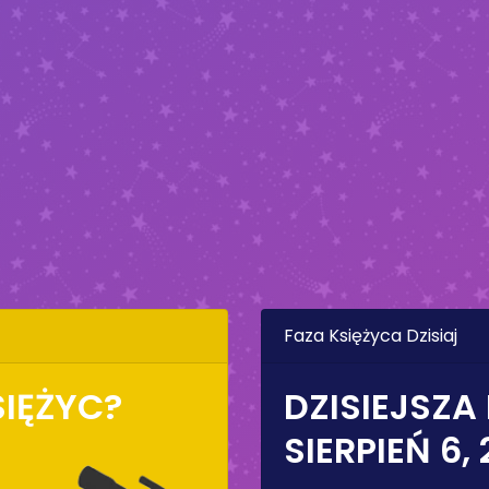
Faza Księżyca Dzisiaj
SIĘŻYC?
DZISIEJSZA
SIERPIEŃ 6,