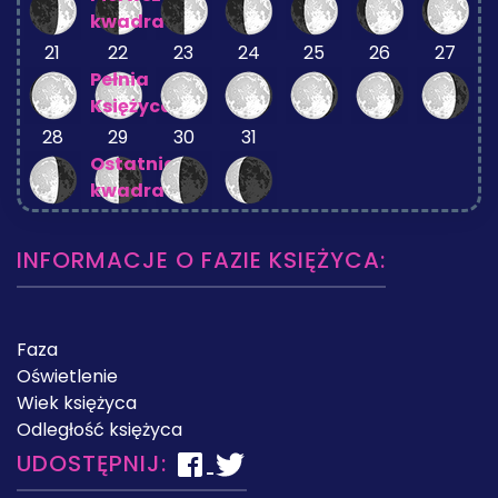
kwadra
21
22
23
24
25
26
27
Pełnia
Księżyca
28
29
30
31
Ostatnia
kwadra
INFORMACJE O FAZIE KSIĘŻYCA:
Faza
Oświetlenie
Wiek księżyca
Odległość księżyca
UDOSTĘPNIJ: