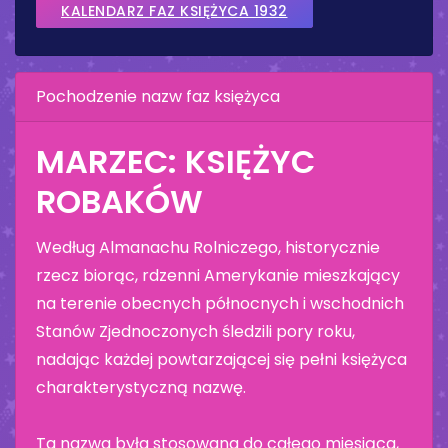
KALENDARZ FAZ KSIĘŻYCA 1932
Pochodzenie nazw faz księżyca
MARZEC: KSIĘŻYC
ROBAKÓW
Według Almanachu Rolniczego, historycznie
rzecz biorąc, rdzenni Amerykanie mieszkający
na terenie obecnych północnych i wschodnich
Stanów Zjednoczonych śledzili pory roku,
nadając każdej powtarzającej się pełni księżyca
charakterystyczną nazwę.
Ta nazwa była stosowana do całego miesiąca,