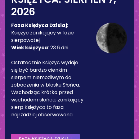
2026
Faza Księżyca Dzisiaj
:
Księżyc zanikający w fazie
sierpowatej
Wiek księżyca
:
23.6 dni
Ostatecznie Księżyc wydaje
się być bardzo cienkim
sierpem niemożliwym do
zobaczenia w blasku Słońca.
Wschodząc krótko przed
wschodem słońca, zanikający
sierp Księżyca to faza
najrzadziej obserwowana.
FAZA KSIĘŻYCA DZISIAJ