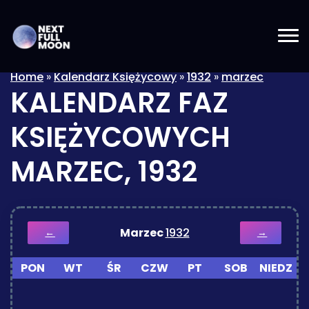
Home
»
Kalendarz Księżycowy
»
1932
»
marzec
KALENDARZ FAZ
KSIĘŻYCOWYCH
MARZEC, 1932
Marzec
1932
←
→
PON
WT
ŚR
CZW
PT
SOB
NIEDZ