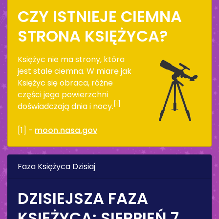
CZY ISTNIEJE CIEMNA
STRONA KSIĘŻYCA?
Księżyc nie ma strony, która
jest stale ciemna. W miarę jak
Księżyc się obraca, różne
części jego powierzchni
[1]
doświadczają dnia i nocy.
[1] -
moon.nasa.gov
Faza Księżyca Dzisiaj
DZISIEJSZA FAZA
KSIĘŻYCA:
SIERPIEŃ 7,