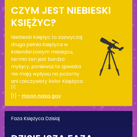
CZYM JEST NIEBIESKI
KSIĘŻYC?
Niebieski Księżyc to zazwyczaj
druga pełnia Księżyca w
kalendarzowym miesiącu,
termin ten jest bardzo
mylący, ponieważ te zjawiska
nie mają wpływu na pozorny
ani rzeczywisty kolor Księżyca.
[1]
[1] -
moon.nasa.gov
Faza Księżyca Dzisiaj