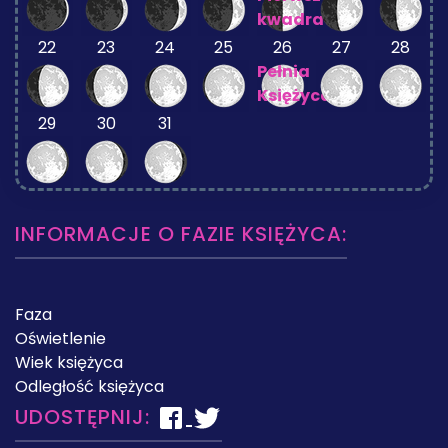
kwadra
22
23
24
25
26
27
28
Pełnia
Księżyca
29
30
31
INFORMACJE O FAZIE KSIĘŻYCA:
Faza
Oświetlenie
Wiek księżyca
Odległość księżyca
UDOSTĘPNIJ: