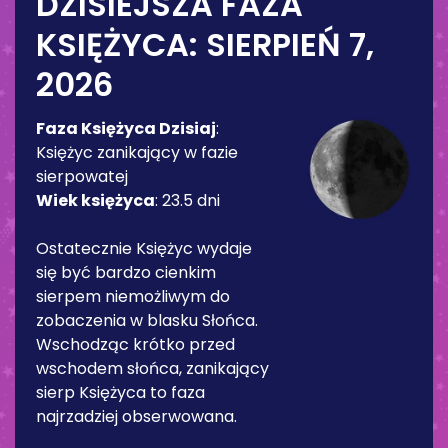
DZISIEJSZA FAZA
KSIĘŻYCA:
SIERPIEŃ 7,
2026
Faza Księżyca Dzisiaj
:
Księżyc zanikający w fazie
sierpowatej
Wiek księżyca
:
23.5 dni
Ostatecznie Księżyc wydaje
się być bardzo cienkim
sierpem niemożliwym do
zobaczenia w blasku Słońca.
Wschodząc krótko przed
wschodem słońca, zanikający
sierp Księżyca to faza
najrzadziej obserwowana.