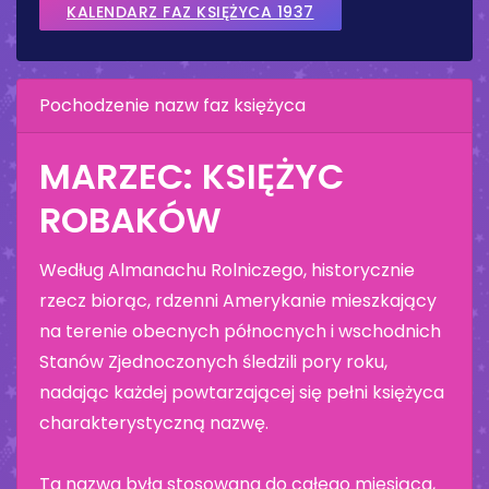
KALENDARZ FAZ KSIĘŻYCA 1937
Pochodzenie nazw faz księżyca
MARZEC: KSIĘŻYC
ROBAKÓW
Według Almanachu Rolniczego, historycznie
rzecz biorąc, rdzenni Amerykanie mieszkający
na terenie obecnych północnych i wschodnich
Stanów Zjednoczonych śledzili pory roku,
nadając każdej powtarzającej się pełni księżyca
charakterystyczną nazwę.
Ta nazwa była stosowana do całego miesiąca,