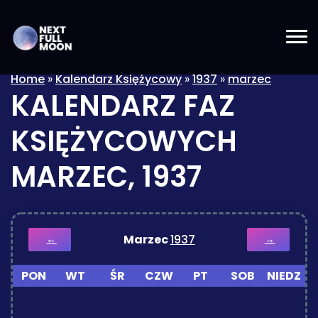
Home
»
Kalendarz Księżycowy
»
1937
»
marzec
KALENDARZ FAZ
KSIĘŻYCOWYCH
MARZEC, 1937
Marzec
1937
←
→
PON
WT
ŚR
CZW
PT
SOB
NIEDZ