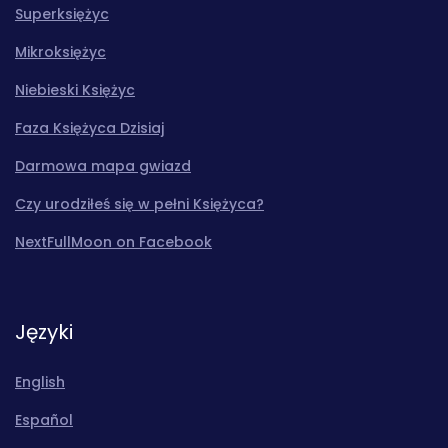
Superksiężyc
Mikroksiężyc
Niebieski Księżyc
Faza Księżyca Dzisiaj
Darmowa mapa gwiazd
Czy urodziłeś się w pełni Księżyca?
NextFullMoon on Facebook
Języki
English
Español