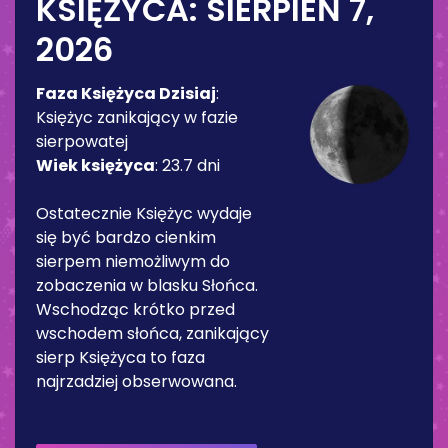
KSIĘŻYCA:
SIERPIEŃ 7,
2026
Faza Księżyca Dzisiaj
:
Księżyc zanikający w fazie
sierpowatej
Wiek księżyca
:
23.7 dni
Ostatecznie Księżyc wydaje
się być bardzo cienkim
sierpem niemożliwym do
zobaczenia w blasku Słońca.
Wschodząc krótko przed
wschodem słońca, zanikający
sierp Księżyca to faza
najrzadziej obserwowana.