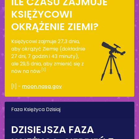
ILE CZASU ZAJMUJE
KSIĘŻYCOWI
OKRĄŻENIE ZIEMI?
Księżycowi zajmuje 27,3 dnia,
aby okrążyć Ziemię (dokładnie
27 dni, 7 godzin i 43 minuty),
ale 29,5 dnia, aby zmienić się z
[1]
nów na nów.
[1] -
moon.nasa.gov
Faza Księżyca Dzisiaj
DZISIEJSZA FAZA