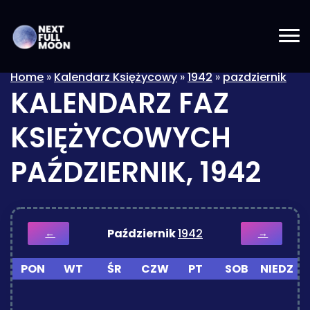
Home
»
Kalendarz Księżycowy
»
1942
»
pazdziernik
KALENDARZ FAZ
KSIĘŻYCOWYCH
PAŹDZIERNIK, 1942
Październik
1942
←
→
PON
WT
ŚR
CZW
PT
SOB
NIEDZ