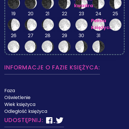
kwadra
19
20
21
22
23
24
25
Pełnia
Księżyca
26
27
28
29
30
31
INFORMACJE O FAZIE KSIĘŻYCA:
Faza
Oświetlenie
Wiek księżyca
Odległość księżyca
UDOSTĘPNIJ: