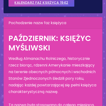
KALENDARZ FAZ KSIĘŻYCA 1942
Pochodzenie nazw faz księżyca
PAŹDZIERNIK: KSIĘŻYC
MYŚLIWSKI
Według Almanachu Rolniczego, historycznie
rzecz biorąc, rdzenni Amerykanie mieszkający
na terenie obecnych północnych i wschodnich
Stanów Zjednoczonych śledzili pory roku,
nadając każdej powtarzającej się pełni księżyca
charakterystyczną nazwę.
Ta nazwa była stosowana do całego miesiąca,