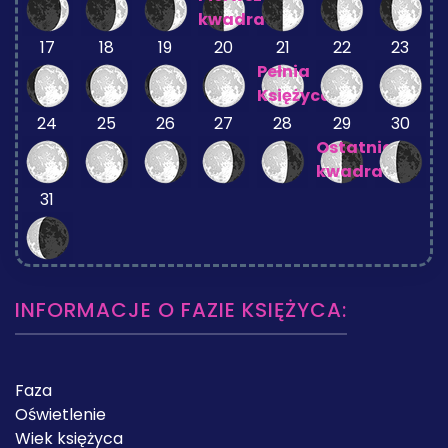
kwadra
17
18
19
20
21
22
23
Pełnia
Księżyca
24
25
26
27
28
29
30
Ostatnia
kwadra
31
INFORMACJE O FAZIE KSIĘŻYCA:
Faza
Oświetlenie
Wiek księżyca