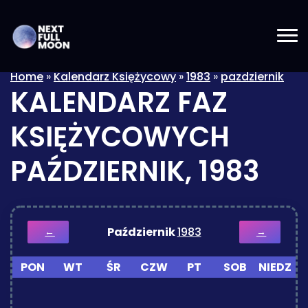
Home
»
Kalendarz Księżycowy
»
1983
»
pazdziernik
KALENDARZ FAZ
KSIĘŻYCOWYCH
PAŹDZIERNIK, 1983
Październik
1983
←
→
PON
WT
ŚR
CZW
PT
SOB
NIEDZ