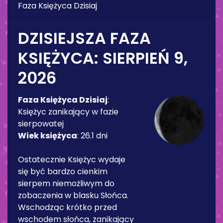
Faza Księżyca Dzisiaj
DZISIEJSZA FAZA
KSIĘŻYCA:
SIERPIEŃ 9,
2026
Faza Księżyca Dzisiaj
:
Księżyc zanikający w fazie
sierpowatej
Wiek księżyca
:
26.1 dni
Ostatecznie Księżyc wydaje
się być bardzo cienkim
sierpem niemożliwym do
zobaczenia w blasku Słońca.
Wschodząc krótko przed
wschodem słońca, zanikający