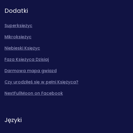
Dodatki
Superksiężyc
Mikroksiężyc
Niebieski Księżyc
Faza Księżyca Dzisiaj
Darmowa mapa gwiazd
Czy urodziłeś się w pełni Księżyca?
NextFullMoon on Facebook
Języki