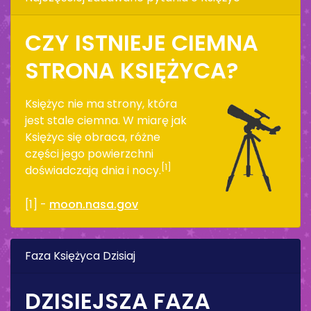
CZY ISTNIEJE CIEMNA
STRONA KSIĘŻYCA?
Księżyc nie ma strony, która
jest stale ciemna. W miarę jak
Księżyc się obraca, różne
części jego powierzchni
[1]
doświadczają dnia i nocy.
[1] -
moon.nasa.gov
Faza Księżyca Dzisiaj
DZISIEJSZA FAZA