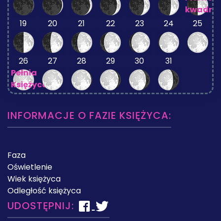
kwadra
19
20
21
22
23
24
25
26
27
28
29
30
31
Pełnia
Księżyca
INFORMACJE O FAZIE KSIĘŻYCA:
Faza
Oświetlenie
Wiek księżyca
Odległość księżyca
UDOSTĘPNIJ: