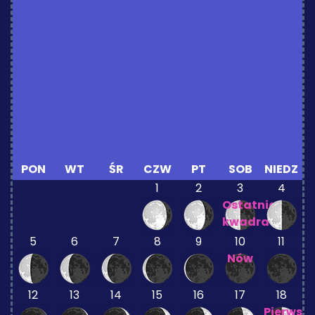
PON
WT
ŚR
CZW
PT
SOB
NIEDZ
1
2
3
4
Ostatnia
kwadra
5
6
7
8
9
10
11
Nów
12
13
14
15
16
17
18
Pierwsz