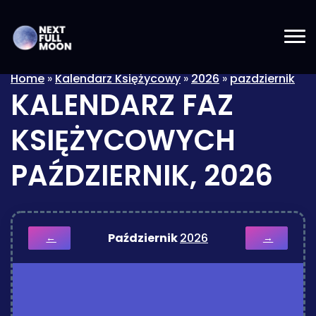
Home
»
Kalendarz Księżycowy
»
2026
»
pazdziernik
KALENDARZ FAZ
KSIĘŻYCOWYCH
PAŹDZIERNIK, 2026
Październik
2026
←
→