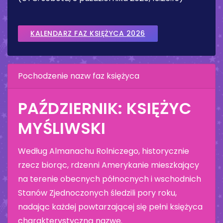
KALENDARZ FAZ KSIĘŻYCA 2026
Pochodzenie nazw faz księżyca
PAŹDZIERNIK: KSIĘŻYC
MYŚLIWSKI
Według Almanachu Rolniczego, historycznie
rzecz biorąc, rdzenni Amerykanie mieszkający
na terenie obecnych północnych i wschodnich
Stanów Zjednoczonych śledzili pory roku,
nadając każdej powtarzającej się pełni księżyca
charakterystyczną nazwę.