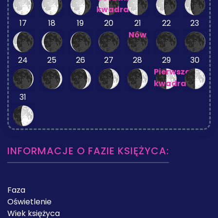
kwadra
17
18
19
20
21
22
23
Nów
24
25
26
27
28
29
30
Pierwsza
kwadra
31
INFORMACJE O FAZIE KSIĘŻYCA:
Faza
Oświetlenie
Wiek księżyca