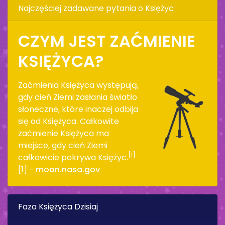
Najczęściej zadawane pytania o Księżyc
CZYM JEST ZAĆMIENIE
KSIĘŻYCA?
Zaćmienia Księżyca występują,
gdy cień Ziemi zasłania światło
słoneczne, które inaczej odbija
się od Księżyca. Całkowite
zaćmienie Księżyca ma
miejsce, gdy cień Ziemi
[1]
całkowicie pokrywa Księżyc.
[1] -
moon.nasa.gov
Faza Księżyca Dzisiaj