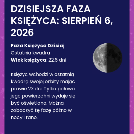
DZISIEJSZA FAZA
KSIĘŻYCA:
SIERPIEŃ 6,
2026
Faza Księżyca Dzisiaj
:
Ostatnia kwadra
Wiek księżyca
:
22.6 dni
Księżyc wchodzi w ostatnią
kwadrę swojej orbity mając
prawie 23 dni. Tylko połowa
jego powierzchni wydaje się
być oświetlona. Można
zobaczyć tę fazę późno w
nocy i rano.