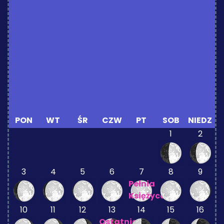
PON
WT
ŚR
CZW
PT
SOB
NIEDZ
1
2
3
4
5
6
7
8
9
Pełnia
Księżyca
10
11
12
13
14
15
16
Ostatnia