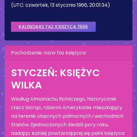
(UTC: czwartek, 13 stycznia 1966, 20:01:34)
KALENDARZ FAZ KSIĘŻYCA 1966
Pochodzenie nazw faz księżyca
STYCZEŃ: KSIĘŻYC
WILKA
Według Almanachu Rolniczego, historycznie
rzecz biorąc, rdzenni Amerykanie mieszkający
na terenie obecnych północnych i wschodnich
Stanów Zjednoczonych śledzili pory roku,
nadając każdej powtarzającej się pełni księżyca