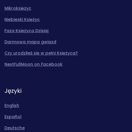
Mikroksiężyc
Niebieski Księżyc
Faza Księżyca Dzisiaj
Darmowa mapa gwiazd
Czy urodziłeś się w pełni Księżyca?
NextFullMoon on Facebook
Języki
English
Español
Deutsche