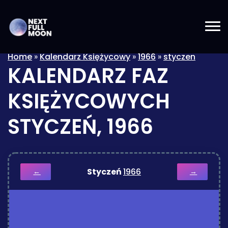
Home
»
Kalendarz Księżycowy
»
1966
»
styczen
KALENDARZ FAZ
KSIĘŻYCOWYCH
STYCZEŃ, 1966
Styczeń
1966
←
→