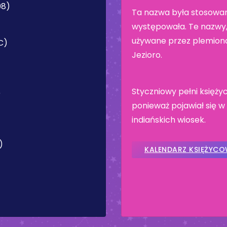
08)
Ta nazwa była stosowan
występowała. Te nazwy, 
używane przez plemiona
C)
Jezioro.
Styczniowy pełni księży
)
ponieważ pojawiał się w 
indiańskich wiosek.
)
KALENDARZ KSIĘŻYC