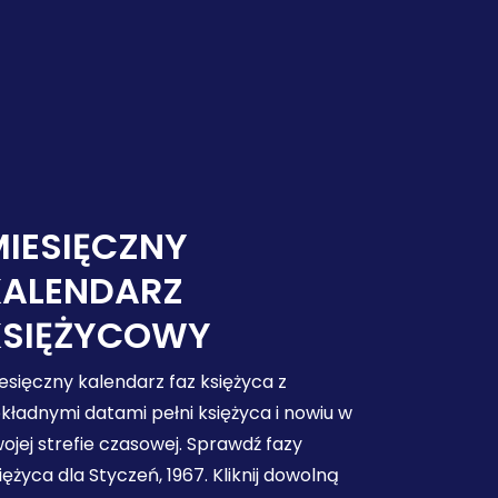
IESIĘCZNY
KALENDARZ
KSIĘŻYCOWY
esięczny kalendarz faz księżyca z
kładnymi datami pełni księżyca i nowiu w
ojej strefie czasowej. Sprawdź fazy
iężyca dla Styczeń, 1967. Kliknij dowolną