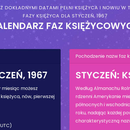
 Z DOKŁADNYMI DATAMI PEŁNI KSIĘŻYCA I NOWIU 
FAZY KSIĘŻYCA DLA STYCZEŃ, 1967
ALENDARZ FAZ KSIĘŻYCOWY
Pochodzenie nazw faz k
CZEŃ, 1967
STYCZEŃ: K
ły miesiąc możesz
Według Almanachu Rolni
księżyca, nów, pierwszej
rdzenni Amerykanie mie
północnych i wschodnic
roku, nadając każdej pow
charakterystyczną naz
 (UTC)