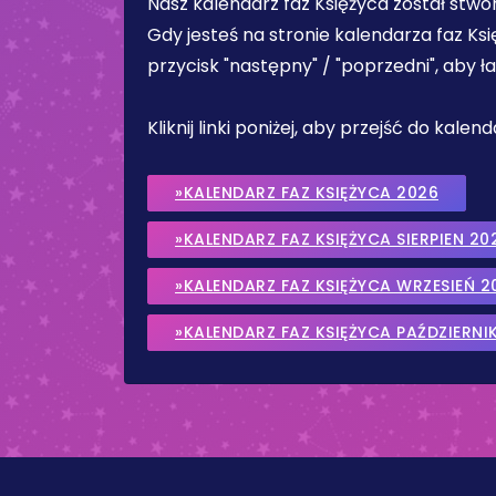
Nasz kalendarz faz Księżyca został stw
Gdy jesteś na stronie kalendarza faz Ks
przycisk "następny" / "poprzedni", aby 
Kliknij linki poniżej, aby przejść do kale
»KALENDARZ FAZ KSIĘŻYCA 2026
»KALENDARZ FAZ KSIĘŻYCA SIERPIEN 20
»KALENDARZ FAZ KSIĘŻYCA WRZESIEŃ 2
»KALENDARZ FAZ KSIĘŻYCA PAŹDZIERNI