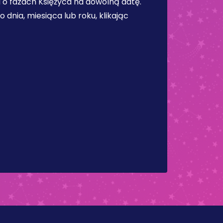
 o fazach Księżyca na dowolną datę.
dnia, miesiąca lub roku, klikając