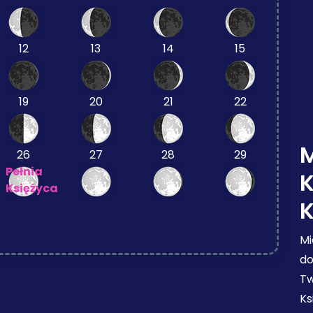
12
13
14
15
19
20
21
22
M
26
27
28
29
Pełnia
Księżyca
Mi
do
Tw
Ks