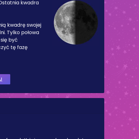
Ostatnia kwadra
nią kwadrę swojej
ni. Tylko połowa
 się być
zyć tę fazę
J