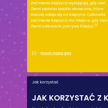
Zaćmienia Księżyca występują, gdy cień
Ziemi zasłania światło słoneczne, które
inaczej odbija się od Księżyca. Całkowite
zaćmienie Księżyca ma miejsce, gdy cień
[1]
Ziemi całkowicie pokrywa Księżyc.
[1] -
moon.nasa.gov
Jak korzystać
JAK KORZYSTAĆ Z 