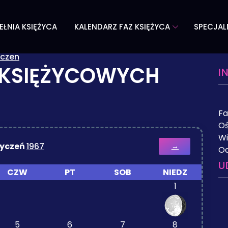
EŁNIA KSIĘŻYCA
KALENDARZ FAZ KSIĘŻYCA
SPECJAL
yczen
 KSIĘŻYCOWYCH
I
Fa
Oś
Wi
tyczeń
1967
→
Od
U
CZW
PT
SOB
NIEDZ
1
5
6
7
8