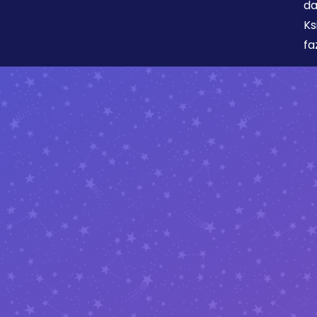
da
Ks
fa