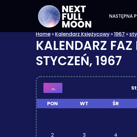
NASTĘPNA P
Home
»
Kalendarz Księżycowy
»
1967
»
st
KALENDARZ FAZ
STYCZEŃ, 1967
S
←
PON
WT
ŚR
2
3
4