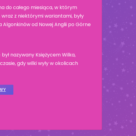
a do całego miesiąca, w którym
wraz z niektórymi wariantami, były
 Algonkinów od Nowej Anglii po Górne
c był nazywany Księżycem Wilka,
czasie, gdy wilki wyły w okolicach
OWY