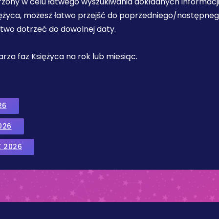
orzony w celu łatwego wyszukiwania dokładnych informacji
iężyca, możesz łatwo przejść do poprzedniego/następnego 
łatwo dotrzeć do dowolnej daty.
ndarza faz Księżyca na rok lub miesiąc.
26
026
K 2026