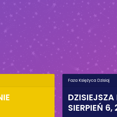
Faza Księżyca Dzisiaj
NIE
DZISIEJSZA
SIERPIEŃ 6,