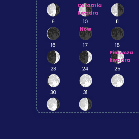
Ostatnia
kwadra
9
10
11
Nów
16
17
18
Pierwsza
kwadra
23
24
25
30
31