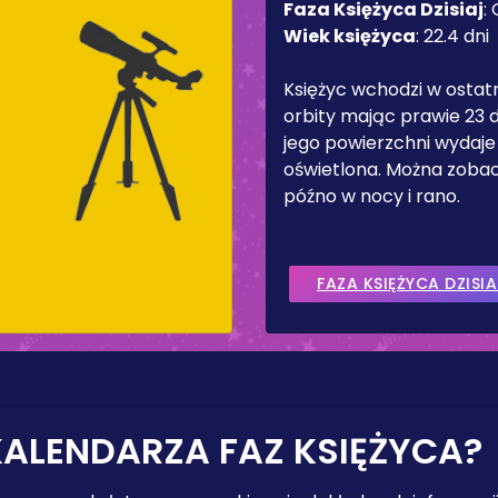
Faza Księżyca Dzisiaj
:
Wiek księżyca
:
22.4 dni
Księżyc wchodzi w ostat
orbity mając prawie 23 d
jego powierzchni wydaje
oświetlona. Można zobac
późno w nocy i rano.
FAZA KSIĘŻYCA DZISIA
KALENDARZA FAZ KSIĘŻYCA?