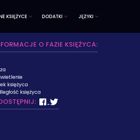
NE KSIĘŻYCE
DODATKI
JĘZYKI
NFORMACJE O FAZIE KSIĘŻYCA:
za
wietlenie
ek księżyca
ległość księżyca
DOSTĘPNIJ: