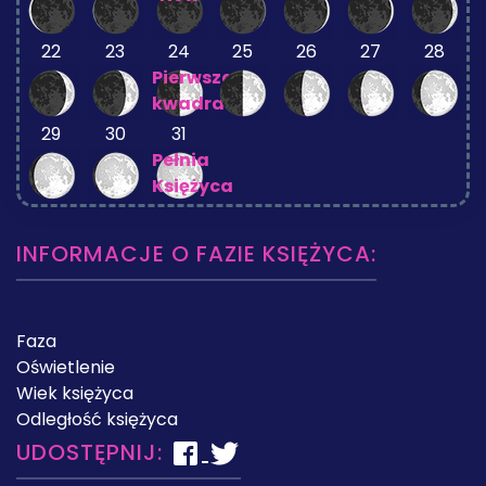
22
23
24
25
26
27
28
Pierwsza
kwadra
29
30
31
Pełnia
Księżyca
INFORMACJE O FAZIE KSIĘŻYCA:
Faza
Oświetlenie
Wiek księżyca
Odległość księżyca
UDOSTĘPNIJ: