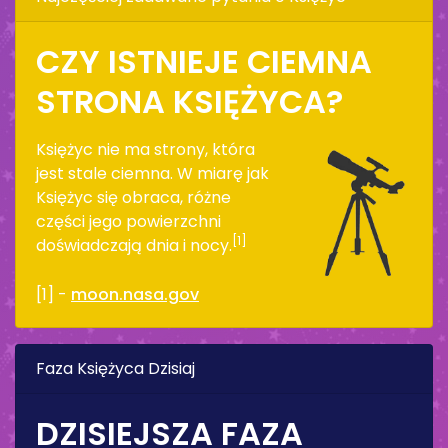
CZY ISTNIEJE CIEMNA
STRONA KSIĘŻYCA?
Księżyc nie ma strony, która
jest stale ciemna. W miarę jak
Księżyc się obraca, różne
części jego powierzchni
[1]
doświadczają dnia i nocy.
[1] -
moon.nasa.gov
Faza Księżyca Dzisiaj
DZISIEJSZA FAZA