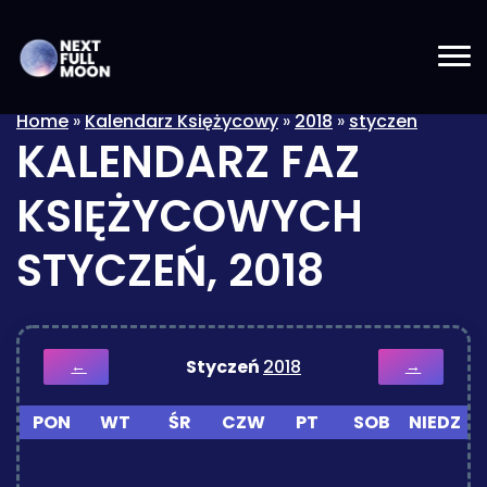
Home
»
Kalendarz Księżycowy
»
2018
»
styczen
KALENDARZ FAZ
KSIĘŻYCOWYCH
STYCZEŃ, 2018
Styczeń
2018
←
→
PON
WT
ŚR
CZW
PT
SOB
NIEDZ